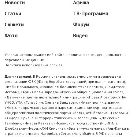
Новости
Афиша
Статьи
ТВ-Программа
Сюжеты
Форум
Фото
Видео
Условия использования веб-сайта и политика конфиденциальности и
персональных данных
Политика использования cookies
Для читателей:
В России признаны экстремистскими и запрещены
организации ФБК (Фонд борьбы с коррупцией, признан иноагентом),
Штабы Навального, «Национал-большевистская партия», «Свидетели
Иеговы», «Армия воли народа», «Русский общенациональный союз»,
«Движение против нелегальной иммиграции», «Правый сектор», УНА-
УНСО, УПА, «Тризуб им. Степана Бандеры», «Мизантропик дивижн»,
«Меджлис крымскотатарского народа», движение «Артподготовка»,
общероссийская политическая партия «Воля», АУЕ, батальоны «Азов» и
«Айдар». Признаны террористическими и запрещены: «Движение
Талибан», «Имарат Кавказ», «Исламское государство» (ИГ, ИГИЛ),
Джебхад-ан-Нусра, «АУМ Синрике», «Братья-мусульмане», «Аль-Каида в
странах исламского Магриба», «Сеть», «Колумбайн». В РФ признана