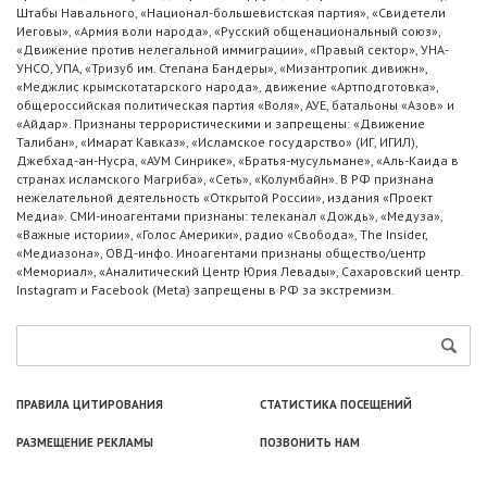
Штабы Навального, «Национал-большевистская партия», «Свидетели
Иеговы», «Армия воли народа», «Русский общенациональный союз»,
«Движение против нелегальной иммиграции», «Правый сектор», УНА-
УНСО, УПА, «Тризуб им. Степана Бандеры», «Мизантропик дивижн»,
«Меджлис крымскотатарского народа», движение «Артподготовка»,
общероссийская политическая партия «Воля», АУЕ, батальоны «Азов» и
«Айдар». Признаны террористическими и запрещены: «Движение
Талибан», «Имарат Кавказ», «Исламское государство» (ИГ, ИГИЛ),
Джебхад-ан-Нусра, «АУМ Синрике», «Братья-мусульмане», «Аль-Каида в
странах исламского Магриба», «Сеть», «Колумбайн». В РФ признана
нежелательной деятельность «Открытой России», издания «Проект
Медиа». СМИ-иноагентами признаны: телеканал «Дождь», «Медуза»,
«Важные истории», «Голос Америки», радио «Свобода», The Insider,
«Медиазона», ОВД-инфо. Иноагентами признаны общество/центр
«Мемориал», «Аналитический Центр Юрия Левады», Сахаровский центр.
Instagram и Facebook (Metа) запрещены в РФ за экстремизм.
ПРАВИЛА ЦИТИРОВАНИЯ
СТАТИСТИКА ПОСЕЩЕНИЙ
РАЗМЕЩЕНИЕ РЕКЛАМЫ
ПОЗВОНИТЬ НАМ