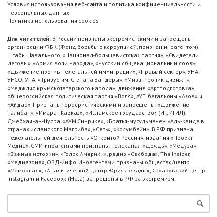
Условия использования веб-сайта и политика конфиденциальности и
персональных данных
Политика использования cookies
Для читателей:
В России признаны экстремистскими и запрещены
организации ФБК (Фонд борьбы с коррупцией, признан иноагентом),
Штабы Навального, «Национал-большевистская партия», «Свидетели
Иеговы», «Армия воли народа», «Русский общенациональный союз»,
«Движение против нелегальной иммиграции», «Правый сектор», УНА-
УНСО, УПА, «Тризуб им. Степана Бандеры», «Мизантропик дивижн»,
«Меджлис крымскотатарского народа», движение «Артподготовка»,
общероссийская политическая партия «Воля», АУЕ, батальоны «Азов» и
«Айдар». Признаны террористическими и запрещены: «Движение
Талибан», «Имарат Кавказ», «Исламское государство» (ИГ, ИГИЛ),
Джебхад-ан-Нусра, «АУМ Синрике», «Братья-мусульмане», «Аль-Каида в
странах исламского Магриба», «Сеть», «Колумбайн». В РФ признана
нежелательной деятельность «Открытой России», издания «Проект
Медиа». СМИ-иноагентами признаны: телеканал «Дождь», «Медуза»,
«Важные истории», «Голос Америки», радио «Свобода», The Insider,
«Медиазона», ОВД-инфо. Иноагентами признаны общество/центр
«Мемориал», «Аналитический Центр Юрия Левады», Сахаровский центр.
Instagram и Facebook (Metа) запрещены в РФ за экстремизм.