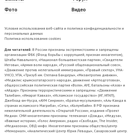
Фото
Видео
Условия использования веб-сайта и политика конфиденциальности и
персональных данных
Политика использования cookies
Для читателей:
В России признаны экстремистскими и запрещены
организации ФБК (Фонд борьбы с коррупцией, признан иноагентом),
Штабы Навального, «Национал-большевистская партия», «Свидетели
Иеговы», «Армия воли народа», «Русский общенациональный союз»,
«Движение против нелегальной иммиграции», «Правый сектор», УНА-
УНСО, УПА, «Тризуб им. Степана Бандеры», «Мизантропик дивижн»,
«Меджлис крымскотатарского народа», движение «Артподготовка»,
общероссийская политическая партия «Воля», АУЕ, батальоны «Азов» и
«Айдар». Признаны террористическими и запрещены: «Движение
Талибан», «Имарат Кавказ», «Исламское государство» (ИГ, ИГИЛ),
Джебхад-ан-Нусра, «АУМ Синрике», «Братья-мусульмане», «Аль-Каида в
странах исламского Магриба», «Сеть», «Колумбайн». В РФ признана
нежелательной деятельность «Открытой России», издания «Проект
Медиа». СМИ-иноагентами признаны: телеканал «Дождь», «Медуза»,
«Важные истории», «Голос Америки», радио «Свобода», The Insider,
«Медиазона», ОВД-инфо. Иноагентами признаны общество/центр
«Мемориал», «Аналитический Центр Юрия Левады», Сахаровский центр.