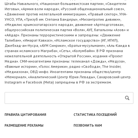
Штабы Навального, «Национал-большевистская партия», «Свидетели
Иеговы», «Армия воли народа», «Русский общенациональный союз»,
«Движение против нелегальной иммиграции», «Правый сектор», УНА-
УНСО, УПА, «Тризуб им. Степана Бандеры», «Мизантропик дивижн»,
«Меджлис крымскотатарского народа», движение «Артподготовка»,
общероссийская политическая партия «Воля», АУЕ, батальоны «Азов» и
«Айдар». Признаны террористическими и запрещены: «Движение
Талибан», «Имарат Кавказ», «Исламское государство» (ИГ, ИГИЛ),
Джебхад-ан-Нусра, «АУМ Синрике», «Братья-мусульмане», «Аль-Каида в
странах исламского Магриба», «Сеть», «Колумбайн». В РФ признана
нежелательной деятельность «Открытой России», издания «Проект
Медиа». СМИ-иноагентами признаны: телеканал «Дождь», «Медуза»,
«Важные истории», «Голос Америки», радио «Свобода», The Insider,
«Медиазона», ОВД-инфо. Иноагентами признаны общество/центр
«Мемориал», «Аналитический Центр Юрия Левады», Сахаровский центр.
Instagram и Facebook (Metа) запрещены в РФ за экстремизм.
ПРАВИЛА ЦИТИРОВАНИЯ
СТАТИСТИКА ПОСЕЩЕНИЙ
РАЗМЕЩЕНИЕ РЕКЛАМЫ
ПОЗВОНИТЬ НАМ