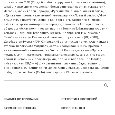
организации ФБК (Фонд борьбы с коррупцией, признан иноагентом),
Штабы Навального, «Национал-большевистская партия», «Свидетели
Иеговы», «Армия воли народа», «Русский общенациональный союз»,
«Движение против нелегальной иммиграции», «Правый сектор», УНА-
УНСО, УПА, «Тризуб им. Степана Бандеры», «Мизантропик дивижн»,
«Меджлис крымскотатарского народа», движение «Артподготовка»,
общероссийская политическая партия «Воля», АУЕ, батальоны «Азов» и
«Айдар». Признаны террористическими и запрещены: «Движение
Талибан», «Имарат Кавказ», «Исламское государство» (ИГ, ИГИЛ),
Джебхад-ан-Нусра, «АУМ Синрике», «Братья-мусульмане», «Аль-Каида в
странах исламского Магриба», «Сеть», «Колумбайн». В РФ признана
нежелательной деятельность «Открытой России», издания «Проект
Медиа». СМИ-иноагентами признаны: телеканал «Дождь», «Медуза»,
«Важные истории», «Голос Америки», радио «Свобода», The Insider,
«Медиазона», ОВД-инфо. Иноагентами признаны общество/центр
«Мемориал», «Аналитический Центр Юрия Левады», Сахаровский центр.
Instagram и Facebook (Metа) запрещены в РФ за экстремизм.
ПРАВИЛА ЦИТИРОВАНИЯ
СТАТИСТИКА ПОСЕЩЕНИЙ
РАЗМЕЩЕНИЕ РЕКЛАМЫ
ПОЗВОНИТЬ НАМ