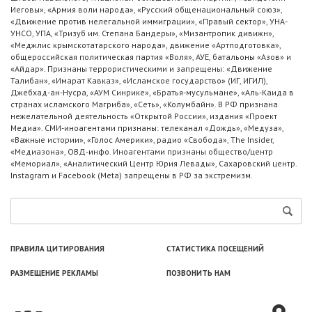
Иеговы», «Армия воли народа», «Русский общенациональный союз»,
«Движение против нелегальной иммиграции», «Правый сектор», УНА-
УНСО, УПА, «Тризуб им. Степана Бандеры», «Мизантропик дивижн»,
«Меджлис крымскотатарского народа», движение «Артподготовка»,
общероссийская политическая партия «Воля», АУЕ, батальоны «Азов» и
«Айдар». Признаны террористическими и запрещены: «Движение
Талибан», «Имарат Кавказ», «Исламское государство» (ИГ, ИГИЛ),
Джебхад-ан-Нусра, «АУМ Синрике», «Братья-мусульмане», «Аль-Каида в
странах исламского Магриба», «Сеть», «Колумбайн». В РФ признана
нежелательной деятельность «Открытой России», издания «Проект
Медиа». СМИ-иноагентами признаны: телеканал «Дождь», «Медуза»,
«Важные истории», «Голос Америки», радио «Свобода», The Insider,
«Медиазона», ОВД-инфо. Иноагентами признаны общество/центр
«Мемориал», «Аналитический Центр Юрия Левады», Сахаровский центр.
Instagram и Facebook (Metа) запрещены в РФ за экстремизм.
ПРАВИЛА ЦИТИРОВАНИЯ
СТАТИСТИКА ПОСЕЩЕНИЙ
РАЗМЕЩЕНИЕ РЕКЛАМЫ
ПОЗВОНИТЬ НАМ