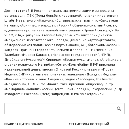
Для читателей:
В России признаны экстремистскими и запрещены
организации ФБК (Фонд борьбы с коррупцией, признан иноагентом),
Штабы Навального, «Национал-большевистская партия», «Свидетели
Иеговы», «Армия воли народа», «Русский общенациональный союз»,
«Движение против нелегальной иммиграции», «Правый сектор», УНА-
УНСО, УПА, «Тризуб им. Степана Бандеры», «Мизантропик дивижн»,
«Меджлис крымскотатарского народа», движение «Артподготовка»,
общероссийская политическая партия «Воля», АУЕ, батальоны «Азов» и
«Айдар». Признаны террористическими и запрещены: «Движение
Талибан», «Имарат Кавказ», «Исламское государство» (ИГ, ИГИЛ),
Джебхад-ан-Нусра, «АУМ Синрике», «Братья-мусульмане», «Аль-Каида в
странах исламского Магриба», «Сеть», «Колумбайн». В РФ признана
нежелательной деятельность «Открытой России», издания «Проект
Медиа». СМИ-иноагентами признаны: телеканал «Дождь», «Медуза»,
«Важные истории», «Голос Америки», радио «Свобода», The Insider,
«Медиазона», ОВД-инфо. Иноагентами признаны общество/центр
«Мемориал», «Аналитический Центр Юрия Левады», Сахаровский центр.
Instagram и Facebook (Metа) запрещены в РФ за экстремизм.
ПРАВИЛА ЦИТИРОВАНИЯ
СТАТИСТИКА ПОСЕЩЕНИЙ