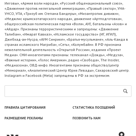
Иеговы», «Армия воли народа», «Русский общенациональный союз»,
«Движение против нелегальной иммиграции», «Правый сектор», УНА-
УНСО, УПА, «Тризуб им. Степана Бандеры», «Мизантропик дивижн»,
«Меджлис крымскотатарского народа», движение «Артподготовка»,
общероссийская политическая партия «Воля», АУЕ, батальоны «Азов» и
«Айдар». Признаны террористическими и запрещены: «Движение
Талибан», «Имарат Кавказ», «Исламское государство» (ИГ, ИГИЛ),
Джебхад-ан-Нусра, «АУМ Синрике», «Братья-мусульмане», «Аль-Каида в
странах исламского Магриба», «Сеть», «Колумбайн». В РФ признана
нежелательной деятельность «Открытой России», издания «Проект
Медиа». СМИ-иноагентами признаны: телеканал «Дождь», «Медуза»,
«Важные истории», «Голос Америки», радио «Свобода», The Insider,
«Медиазона», ОВД-инфо. Иноагентами признаны общество/центр
«Мемориал», «Аналитический Центр Юрия Левады», Сахаровский центр.
Instagram и Facebook (Metа) запрещены в РФ за экстремизм.
ПРАВИЛА ЦИТИРОВАНИЯ
СТАТИСТИКА ПОСЕЩЕНИЙ
РАЗМЕЩЕНИЕ РЕКЛАМЫ
ПОЗВОНИТЬ НАМ