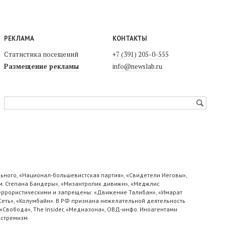
РЕКЛАМА
КОНТАКТЫ
Статистика посещений
+7 (391) 205-0-555
Размещение рекламы
info@newslab.ru
ьного, «Национал-большевистская партия», «Свидетели Иеговы»,
м. Степана Бандеры», «Мизантропик дивижн», «Меджлис
 террористическими и запрещены: «Движение Талибан», «Имарат
«Сеть», «Колумбайн». В РФ признана нежелательной деятельность
«Свобода», The Insider, «Медиазона», ОВД-инфо. Иноагентами
кстремизм.