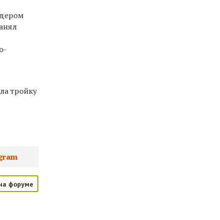
идером
занял
о-
ла тройку
gram
на форуме