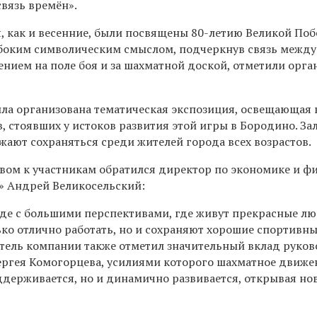
вязь времён».
, как и весенние, были посвящены 80-летию Великой Поб
боким символическим смыслом, подчеркнув связь между
нием на поле боя и за шахматной доской, отметили орга
ыла организована тематическая экспозиция, освещающая 
, стоявших у истоков развития этой игры в Бородино. З
ают сохраняться среди жителей города всех возрастов.
вом к участникам обратился директор по экономике и ф
» Андрей Великосельский:
де с большими перспективами, где живут прекрасные лю
ько отлично работать, но и сохраняют хорошие спортивн
тель компании также отметил значительный вклад руко
Сергея Комогорцева, усилиями которого шахматное движе
ддерживается, но и динамично развивается, открывая но