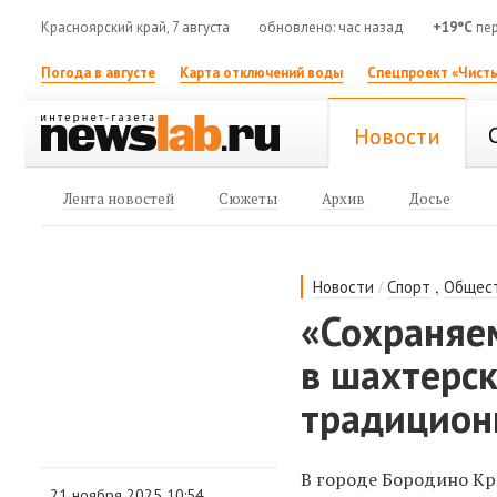
Красноярский край, 7 августа
обновлено: час назад
+19°C
пер
Погода в августе
Карта отключений воды
Спецпроект «Чисты
Новости
Лента новостей
Сюжеты
Архив
Досье
/
,
Новости
Спорт
Общес
«Сохраняе
в шахтерс
традицион
В городе Бородино Кр
21 ноября 2025 10:54