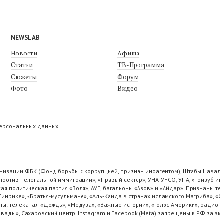
NEWSLAB
Новости
Афиша
Статьи
ТВ-Программа
Сюжеты
Форум
Фото
Видео
персональных данных
низации ФБК (Фонд борьбы с коррупцией, признан иноагентом), Штабы Навал
ротив нелегальной иммиграции», «Правый сектор», УНА-УНСО, УПА, «Тризуб и
ая политическая партия «Воля», АУЕ, батальоны «Азов» и «Айдар». Признаны
 Синрике», «Братья-мусульмане», «Аль-Каида в странах исламского Магриба», 
ы: телеканал «Дождь», «Медуза», «Важные истории», «Голос Америки», радио 
ады», Сахаровский центр. Instagram и Facebook (Metа) запрещены в РФ за э