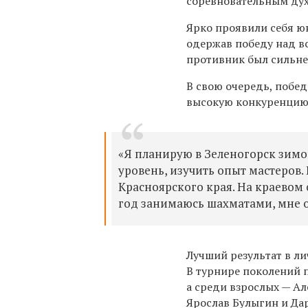
соревновательным дух
Ярко проявили себя ю
одержав победу над в
противник был сильнее
В свою очередь, побе
высокую конкуренцию 
«Я планирую в Зеленогорск зимо
уровень, изучить опыт мастеров.
Красноярского края. На краевом 
год занимаюсь шахматами, мне оч
Лучший результат в л
В турнире поколений 
а среди взрослых — А
Ярослав Булыгин и Дар