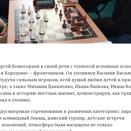
ергей Комогорцев в своей речи с теплотой вспомнил осно
в Бородино — фронтовиков. Он упомянул Василия Васил
 будучи сильным игроком, всей душой любил детей и пр
ре, а также Михаила Даниленко, Ивана Лапкова, Ивана Ко
исаны в историю местных шахмат, демонстрируя, как тра
ика к ученику.
дусматривал соревнования в различных категориях: пар
 командный блицы, дамский турнир, детские встречи
 поколений. Атмосфера была насыщена не только