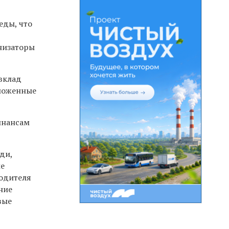
еды, что
низаторы
вклад
аложенные
инансам
ди,
ые
водителя
ние
вые