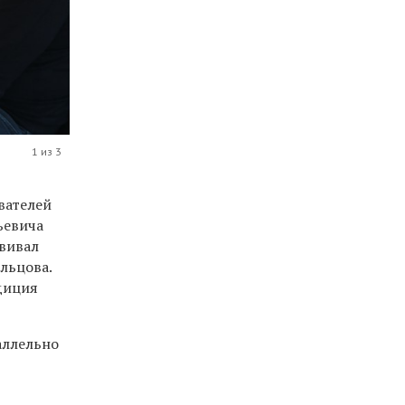
1 из 3
вателей
ьевича
ививал
льцова.
диция
аллельно