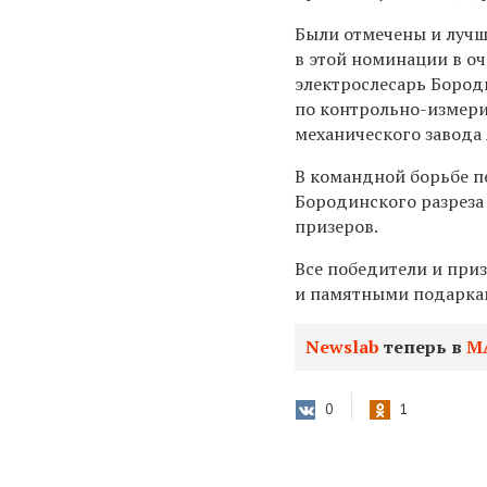
Были отмечены и луч
в этой номинации в оч
электрослесарь Бороди
по контрольно-измер
механического завода
В командной борьбе п
Бородинского разреза
призеров.
Все победители и пр
и памятными подаркам
Newslab
теперь в
М
0
1