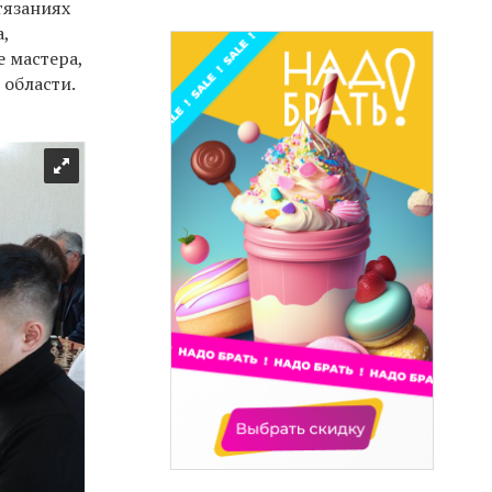
тязаниях
,
е мастера,
 области.