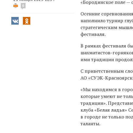
«Бородинское поле — с
0
Осенние соревнования
наполнило турнир глу
стратегическим мышле
фестиваля.
В рамках фестиваля б
шахматистов-горняков
ими традиции продолж
С приветственным сло
АО «СУЭК-Красноярск
«Мы находимся в горо
которые умеют не тол
традиции». Представи
клуба «Белая ладья» 
в городе не только по
таланты.