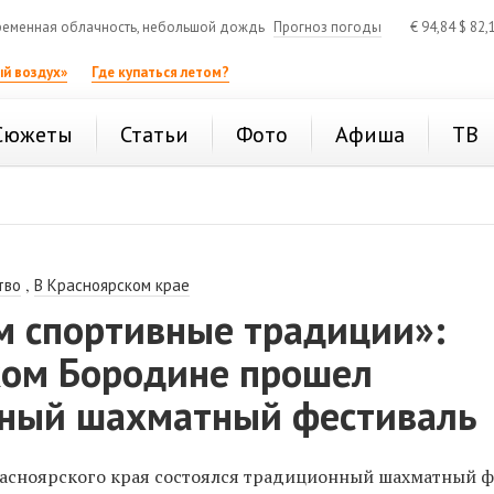
еменная облачность, небольшой дождь
Прогноз погоды
€
94,84
$
82,
й воздух»
Где купаться летом?
Сюжеты
Статьи
Фото
Афиша
ТВ
,
тво
В Красноярском крае
м спортивные традиции»:
ком Бородине прошел
ный шахматный фестиваль
асноярского края состоялся традиционный шахматный ф