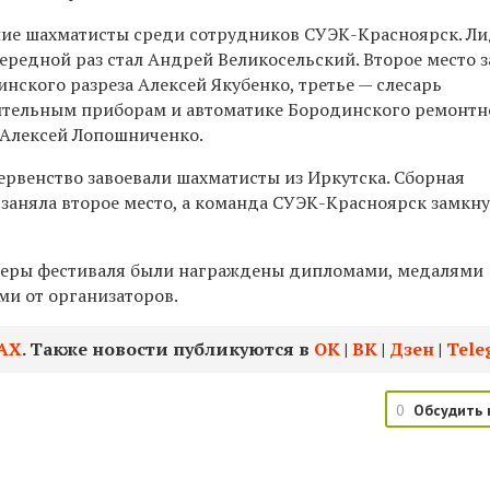
шие шахматисты среди сотрудников СУЭК-Красноярск. Л
ередной раз стал Андрей Великосельский. Второе место 
нского разреза Алексей Якубенко, третье — слесарь
ительным приборам и автоматике Бородинского ремонтн
 Алексей Лопошниченко.
ервенство завоевали шахматисты из Иркутска. Сборная
 заняла второе место, а команда СУЭК-Красноярск замкну
изеры фестиваля были награждены дипломами, медалями
и от организаторов.
АХ
. Также новости публикуются в
ОК
|
ВК
|
Дзен
|
Tele
0
Обсудить 