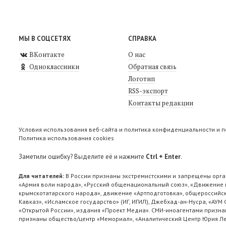
МЫ В СОЦСЕТЯХ
СПРАВКА
ВКонтакте
О нас
Одноклассники
Обратная связь
Логотип
RSS-экспорт
Контакты редакции
Условия использования веб-сайта и политика конфиденциальности и 
Политика использования cookies
Заметили ошибку? Выделите её и нажмите
Ctrl + Enter
.
Для читателей:
В России признаны экстремистскими и запрещены орга
«Армия воли народа», «Русский общенациональный союз», «Движение п
крымскотатарского народа», движение «Артподготовка», общероссийск
Кавказ», «Исламское государство» (ИГ, ИГИЛ), Джебхад-ан-Нусра, «АУМ
«Открытой России», издания «Проект Медиа». СМИ-иноагентами признан
признаны общество/центр «Мемориал», «Аналитический Центр Юрия Лев