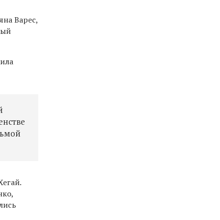
яна Варес,
ный
тила
й
енстве
дьмой
Хегай.
нко,
лись