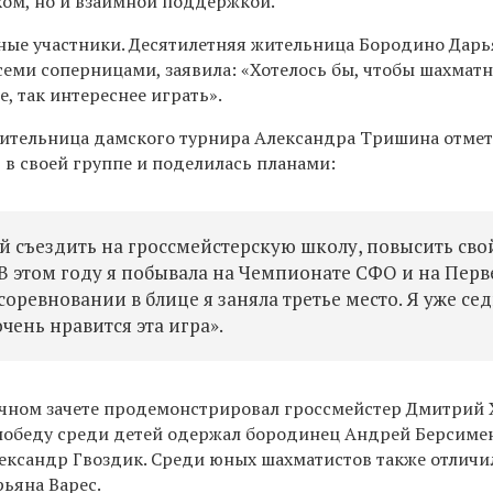
ом, но и взаимной поддержкой.
ные участники. Десятилетняя жительница Бородино Дарь
семи соперницами, заявила: «Хотелось бы, чтобы шахмат
, так интереснее играть».
дительница дамского турнира Александра Тришина отме
в своей группе и поделилась планами:
й съездить на гроссмейстерскую школу, повысить сво
 В этом году я побывала на Чемпионате СФО и на Перв
соревновании в блице я заняла третье место. Я уже се
ень нравится эта игра».
ичном зачете продемонстрировал гроссмейстер Дмитрий 
победу среди детей одержал бородинец Андрей Берсиме
лександр Гвоздик. Среди юных шахматистов также отличи
ьяна Варес.