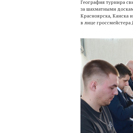
География турнира сви
за шахматными доскам
Красноярска, Канска и
в лице гроссмейстера