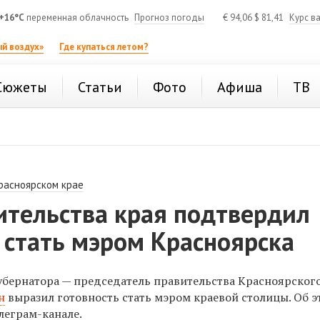
+16°C
переменная облачность
Прогноз погоды
€
94,06
$
81,41
Курс в
й воздух»
Где купаться летом?
Сюжеты
Статьи
Фото
Афиша
ТВ
расноярском крае
ительства края подтвердил
 стать мэром Красноярска
убернатора — председатель правительства Красноярског
н
выразил готовность стать мэром краевой столицы. Об э
елеграм-канале.