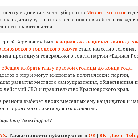
 оценку и доверие. Если губернатор
Михаил Котюков
и де
ою кандидатуру — готов к решению новых больших задач»
льного правительства.
 Сергей Верещагин был
официально выдвинут кандидато
расноярского городского округа
стало известно сегодня,
ринял президиум генерального совета партии «Единая Ро
в
обещал выбрать главу краевой столицы до конца года
.
идатов в мэры могут выдвигать политические партии,
ация развития местного самоуправления, общественная п
х действий СВО и правительство Красноярского края.
ва региона выберет двоих внесенных ему кандидатов и на
ого городского Совета для голосования.
це: t.me/VereschaginSV
АХ
. Также новости публикуются в
ОК
|
ВК
|
Дзен
|
Tele