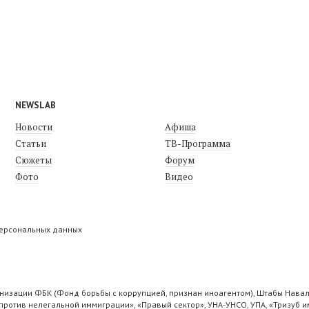
NEWSLAB
Новости
Афиша
Статьи
ТВ-Программа
Сюжеты
Форум
Фото
Видео
персональных данных
низации ФБК (Фонд борьбы с коррупцией, признан иноагентом), Штабы Навал
ротив нелегальной иммиграции», «Правый сектор», УНА-УНСО, УПА, «Тризуб и