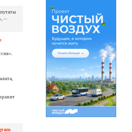
путаты
, —
м
ссия».
алата,
правит
gram