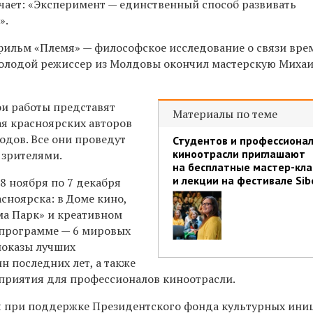
чает: «Эксперимент — единственный способ развивать
».
фильм «Племя» — философское исследование о связи вре
Молодой режиссер из Молдовы окончил мастерскую Миха
ои работы представят
Материалы по теме
ая красноярских авторов
родов. Все они проведут
Студентов и профессиона
киноотрасли приглашают
 зрителями.
на бесплатные мастер-кла
и лекции на фестивале Sib
8 ноября по 7 декабря
сноярска: в Доме кино,
а Парк» и креативном
В программе — 6 мировых
показы лучших
н последних лет, а также
приятия для профессионалов киноотрасли.
я при поддержке Президентского фонда культурных ини