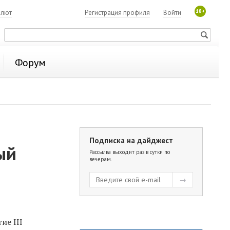
18+
алют
Регистрация профиля
Войти
Форум
Подписка на дайджест
ый
Рассылка выходит раз в сутки по
вечерам.
ие III