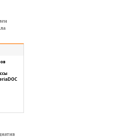
мен
ила
лов
ссы
eriaDOC
циатив