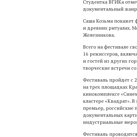
Студентка ВГИКа отме
документальный жанр
Саша Козьма покажет 
и древних ритуалах. 
Железникова.
Всего на фестивале св
16 режиссеров, включ
и гостей из других го
творческие встречи со
Фестиваль пройдет с 2
на трех площадках Кра
кинокомплексе «Синем
кластере «Квадрат». 
премьер, российские 
документальных карти
индустриальные меро
Фестиваль проводитс