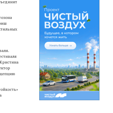
бъединит
тозона
афиш
ктильных
валя.
естиваля
 Кристина
ектор
нцепцию
тойкость»
а
,