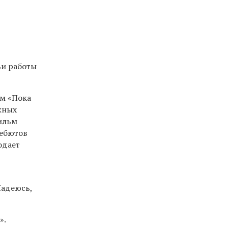
ьи работы
ом «Пока
ожных
Фильм
дебютов
одает
-
Надеюсь,
».