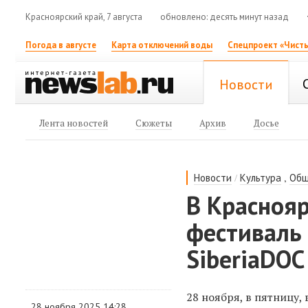
Красноярский край, 7 августа
обновлено: десять минут назад
Погода в августе
Карта отключений воды
Спецпроект «Чисты
Новости
Лента новостей
Сюжеты
Архив
Досье
/
,
Новости
Культура
Общ
В Красноя
фестиваль
SiberiaDOC
28 ноября, в пятницу, 
28 ноября 2025 14:28