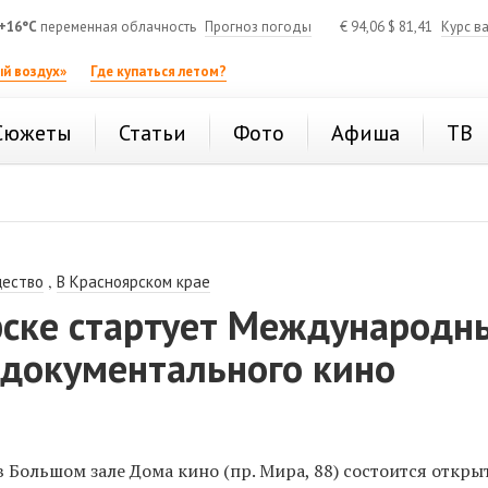
+16°C
переменная облачность
Прогноз погоды
€
94,06
$
81,41
Курс в
й воздух»
Где купаться летом?
Сюжеты
Статьи
Фото
Афиша
ТВ
,
ество
В Красноярском крае
рске стартует Международн
 документального кино
в Большом зале Дома кино (пр. Мира, 88) состоится открыт