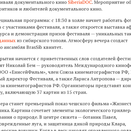
иваля документального кино
SiberiaDOC
. Мероприятие о
ритиков и любителей документального кино.
ециальная программа: с 18:30 в холле начнет работать фо
 с участниками фестиваля, а также откроется выставка 
рса и демонстрация призов фестиваля — уникальных та
данных
из сибирского тополя. Атмосферу вечера создаст
 ансамбля BrasSib квинтет.
ытия начнется с приветственных слов создателей фести
пят Николай Бем — руководитель Международного киноф
 ООО «ЕнисейФильм», член Союза кинематографистов РФ,
й директор Фестиваля, а также Лариса Антропова — дир
юза кинематографистов РФ. Организаторы представят ко
у, включающую 37 картин из 15 стран.
ера станет премьерный показ чешского фильма «Жизнес
ика. Картина сочетает элементы экологического триллер
ания о природе. В центре сюжета — ботаник Павел,
врежденные луга, и защитница дикой природы Клара,
ерские ловушки. Когда в лесу находят отравленного орла