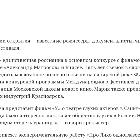
ии открытия — известные режиссеры-документалисты, ч
стиваля.
 единственная россиянка в основном конкурсе с фильм
де «Александр Матросов» и Енисее. Пять лет съемок в сл
оздать масштабное полотно о жизни на сибирской реке. 
тин конкурсной программы Международного фестиваля 
кница Московской школы нового кино, Мария также преп
х индустрий Красноярска.
 представит фильм «У» о театре глухих актеров в Санкт
да было интересно, как живет общество глухих в России. 
дям стереть границы», — говорит режиссер.
ривезет экспериментальную работу «Про Лихо одноглазое