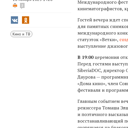
Международного фест
2
кинематографистов, к
Гостей вечера ждет сп
для памятных снимков
международного конку
Кино и ТВ
статуэток «Ветки»,
соз
выступление джазового
В 19:00
церемония откр
Перед гостями высту
SiberiaDOC, директор
Даурова — программны
«Дома кино», член Со
фестиваля и программ
Главным событием веч
режиссера Томаша Элш
и поэтичного высказыв
восстанавливающий по
охотящаяся на браконь