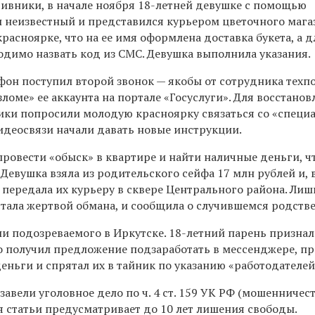
тивники, в начале ноября 18-летней девушке с помощью
 неизвестный и представился курьером цветочного мага
асноярке, что на ее имя оформлена доставка букета, а д
димо назвать код из СМС. Девушка выполнила указания.
ефон поступил второй звонок — якобы от сотрудника тех
ломе» ее аккаунта на портале «Госуслуги». Для восстано
ки попросили молодую красноярку связаться со «специа
идеосвязи начали давать новые инструкции.
провести «обыск» в квартире и найти наличные деньги, ч
 Девушка взяла из родительского сейфа 17 млн рублей и,
передала их курьеру в сквере Центрального района. Лиш
 стала жертвой обмана, и сообщила о случившемся родств
и подозреваемого в Иркутске. 18-летний парень признал
о получил предложение подзаработать в мессенджере, пр
деньги и спрятал их в тайник по указанию «работодателей
завели уголовное дело по ч. 4 ст. 159 УК РФ (мошенничест
 статьи предусматривает до 10 лет лишения свободы.