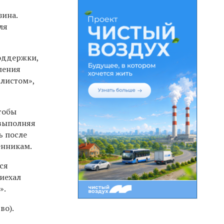
зина.
ля
поддержки,
вления
листом»,
тобы
 выполняя
ь после
енникам.
ся
иехал
».
во).