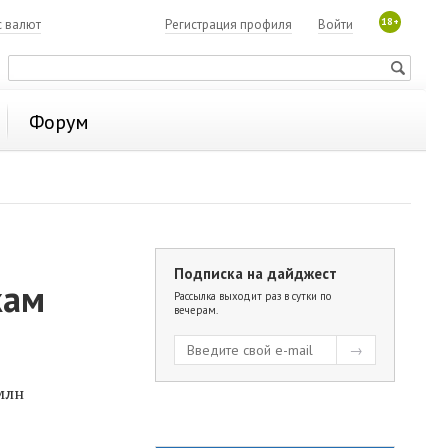
18+
с валют
Регистрация профиля
Войти
Форум
Подписка на дайджест
кам
Рассылка выходит раз в сутки по
вечерам.
млн