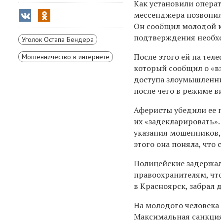
Как установили опера
мессенджера позвонил
Он сообщил молодой кр
подтверждения необхо
Уголок Остапа Бендера
После этого ей на тел
Мошенничество в интернете
который сообщил о «вз
доступа злоумышленни
после чего в режиме в
Аферисты убедили ее 
их «задекларировать».
указания мошенников, 
этого она поняла, что
Полицейские задержал
правоохранителям, чт
в Красноярск, забрал 
На молодого человека 
Максимальная санкция