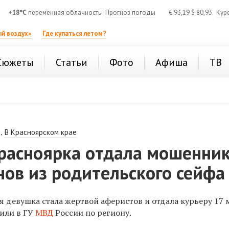
+18°C
переменная облачность
Прогноз погоды
€
93,19
$
80,93
Кур
й воздух»
Где купаться летом?
Сюжеты
Статьи
Фото
Афиша
ТВ
,
В Красноярском крае
расноярка отдала мошенни
ов из родительского сейфа
я девушка стала жертвой аферистов и отдала курьеру 17 
щили в ГУ
МВД
России по региону.