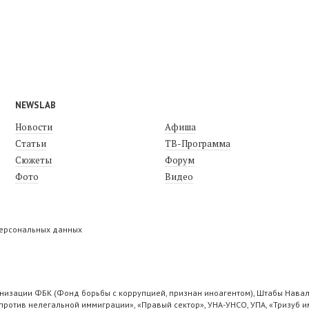
NEWSLAB
Новости
Афиша
Статьи
ТВ-Программа
Сюжеты
Форум
Фото
Видео
персональных данных
низации ФБК (Фонд борьбы с коррупцией, признан иноагентом), Штабы Навал
ротив нелегальной иммиграции», «Правый сектор», УНА-УНСО, УПА, «Тризуб и