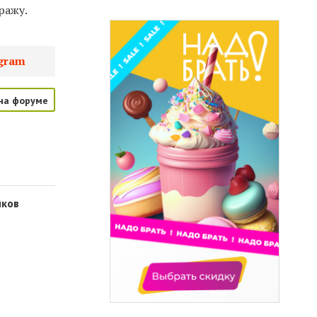
ражу.
gram
на форуме
иков