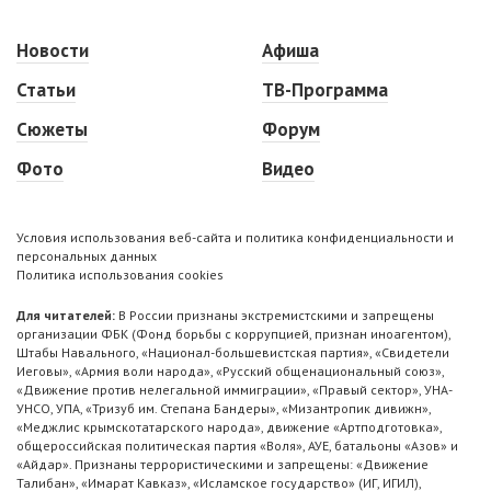
Новости
Афиша
Статьи
ТВ-Программа
Сюжеты
Форум
Фото
Видео
Условия использования веб-сайта и политика конфиденциальности и
персональных данных
Политика использования cookies
Для читателей:
В России признаны экстремистскими и запрещены
организации ФБК (Фонд борьбы с коррупцией, признан иноагентом),
Штабы Навального, «Национал-большевистская партия», «Свидетели
Иеговы», «Армия воли народа», «Русский общенациональный союз»,
«Движение против нелегальной иммиграции», «Правый сектор», УНА-
УНСО, УПА, «Тризуб им. Степана Бандеры», «Мизантропик дивижн»,
«Меджлис крымскотатарского народа», движение «Артподготовка»,
общероссийская политическая партия «Воля», АУЕ, батальоны «Азов» и
«Айдар». Признаны террористическими и запрещены: «Движение
Талибан», «Имарат Кавказ», «Исламское государство» (ИГ, ИГИЛ),