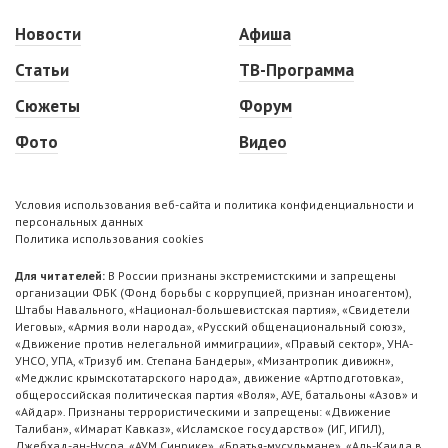
Новости
Афиша
Статьи
ТВ-Программа
Сюжеты
Форум
Фото
Видео
Условия использования веб-сайта и политика конфиденциальности и
персональных данных
Политика использования cookies
Для читателей:
В России признаны экстремистскими и запрещены
организации ФБК (Фонд борьбы с коррупцией, признан иноагентом),
Штабы Навального, «Национал-большевистская партия», «Свидетели
Иеговы», «Армия воли народа», «Русский общенациональный союз»,
«Движение против нелегальной иммиграции», «Правый сектор», УНА-
УНСО, УПА, «Тризуб им. Степана Бандеры», «Мизантропик дивижн»,
«Меджлис крымскотатарского народа», движение «Артподготовка»,
общероссийская политическая партия «Воля», АУЕ, батальоны «Азов» и
«Айдар». Признаны террористическими и запрещены: «Движение
Талибан», «Имарат Кавказ», «Исламское государство» (ИГ, ИГИЛ),
Джебхад-ан-Нусра, «АУМ Синрике», «Братья-мусульмане», «Аль-Каида в