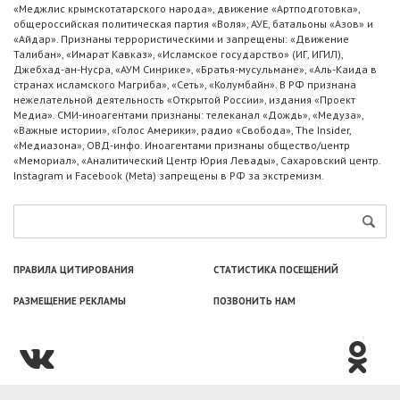
«Меджлис крымскотатарского народа», движение «Артподготовка»,
общероссийская политическая партия «Воля», АУЕ, батальоны «Азов» и
«Айдар». Признаны террористическими и запрещены: «Движение
Талибан», «Имарат Кавказ», «Исламское государство» (ИГ, ИГИЛ),
Джебхад-ан-Нусра, «АУМ Синрике», «Братья-мусульмане», «Аль-Каида в
странах исламского Магриба», «Сеть», «Колумбайн». В РФ признана
нежелательной деятельность «Открытой России», издания «Проект
Медиа». СМИ-иноагентами признаны: телеканал «Дождь», «Медуза»,
«Важные истории», «Голос Америки», радио «Свобода», The Insider,
«Медиазона», ОВД-инфо. Иноагентами признаны общество/центр
«Мемориал», «Аналитический Центр Юрия Левады», Сахаровский центр.
Instagram и Facebook (Metа) запрещены в РФ за экстремизм.
ПРАВИЛА ЦИТИРОВАНИЯ
СТАТИСТИКА ПОСЕЩЕНИЙ
РАЗМЕЩЕНИЕ РЕКЛАМЫ
ПОЗВОНИТЬ НАМ