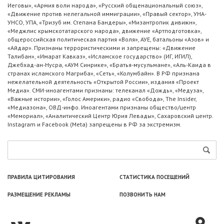
Иеговы», «Армия воли народа», «Русский общенациональный союз»,
«Движение против нелегальной иммиграции», «Правый сектор», УНА-
УНСО, УПА, «Тризуб им. Степана Бандеры», «Мизантропик дивижн»,
«Меджлис крымскотатарского народа», движение «Артподготовка»,
общероссийская политическая партия «Воля», АУЕ, батальоны «Азов» и
«Айдар». Признаны террористическими и запрещены: «Движение
Талибан», «Имарат Кавказ», «Исламское государство» (ИГ, ИГИЛ),
Джебхад-ан-Нусра, «АУМ Синрике», «Братья-мусульмане», «Аль-Каида в
странах исламского Магриба», «Сеть», «Колумбайн». В РФ признана
нежелательной деятельность «Открытой России», издания «Проект
Медиа». СМИ-иноагентами признаны: телеканал «Дождь», «Медуза»,
«Важные истории», «Голос Америки», радио «Свобода», The Insider,
«Медиазона», ОВД-инфо. Иноагентами признаны общество/центр
«Мемориал», «Аналитический Центр Юрия Левады», Сахаровский центр.
Instagram и Facebook (Metа) запрещены в РФ за экстремизм.
ПРАВИЛА ЦИТИРОВАНИЯ
СТАТИСТИКА ПОСЕЩЕНИЙ
РАЗМЕЩЕНИЕ РЕКЛАМЫ
ПОЗВОНИТЬ НАМ