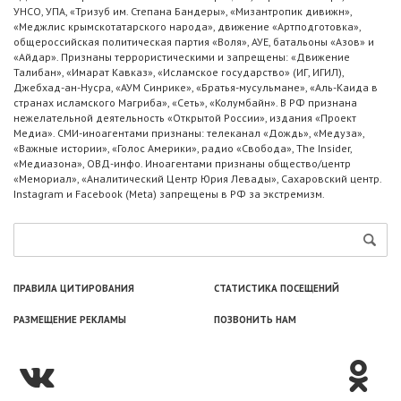
УНСО, УПА, «Тризуб им. Степана Бандеры», «Мизантропик дивижн»,
«Меджлис крымскотатарского народа», движение «Артподготовка»,
общероссийская политическая партия «Воля», АУЕ, батальоны «Азов» и
«Айдар». Признаны террористическими и запрещены: «Движение
Талибан», «Имарат Кавказ», «Исламское государство» (ИГ, ИГИЛ),
Джебхад-ан-Нусра, «АУМ Синрике», «Братья-мусульмане», «Аль-Каида в
странах исламского Магриба», «Сеть», «Колумбайн». В РФ признана
нежелательной деятельность «Открытой России», издания «Проект
Медиа». СМИ-иноагентами признаны: телеканал «Дождь», «Медуза»,
«Важные истории», «Голос Америки», радио «Свобода», The Insider,
«Медиазона», ОВД-инфо. Иноагентами признаны общество/центр
«Мемориал», «Аналитический Центр Юрия Левады», Сахаровский центр.
Instagram и Facebook (Metа) запрещены в РФ за экстремизм.
ПРАВИЛА ЦИТИРОВАНИЯ
СТАТИСТИКА ПОСЕЩЕНИЙ
РАЗМЕЩЕНИЕ РЕКЛАМЫ
ПОЗВОНИТЬ НАМ