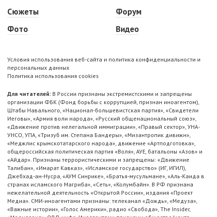
Сюжеты
Форум
Фото
Видео
Условия использования веб-сайта и политика конфиденциальности и
персональных данных
Политика использования cookies
Для читателей:
В России признаны экстремистскими и запрещены
организации ФБК (Фонд борьбы с коррупцией, признан иноагентом),
Штабы Навального, «Национал-большевистская партия», «Свидетели
Иеговы», «Армия воли народа», «Русский общенациональный союз»,
«Движение против нелегальной иммиграции», «Правый сектор», УНА-
УНСО, УПА, «Тризуб им. Степана Бандеры», «Мизантропик дивижн»,
«Меджлис крымскотатарского народа», движение «Артподготовка»,
общероссийская политическая партия «Воля», АУЕ, батальоны «Азов» и
«Айдар». Признаны террористическими и запрещены: «Движение
Талибан», «Имарат Кавказ», «Исламское государство» (ИГ, ИГИЛ),
Джебхад-ан-Нусра, «АУМ Синрике», «Братья-мусульмане», «Аль-Каида в
странах исламского Магриба», «Сеть», «Колумбайн». В РФ признана
нежелательной деятельность «Открытой России», издания «Проект
Медиа». СМИ-иноагентами признаны: телеканал «Дождь», «Медуза»,
«Важные истории», «Голос Америки», радио «Свобода», The Insider,