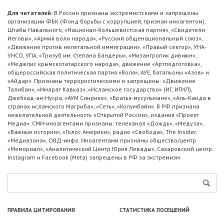
Для читателей:
В России признаны экстремистскими и запрещены
организации ФБК (Фонд борьбы с коррупцией, признан иноагентом),
Штабы Навального, «Национал-большевистская партия», «Свидетели
Иеговы», «Армия воли народа», «Русский общенациональный союз»,
«Движение против нелегальной иммиграции», «Правый сектор», УНА-
УНСО, УПА, «Тризуб им. Степана Бандеры», «Мизантропик дивижн»,
«Меджлис крымскотатарского народа», движение «Артподготовка»,
общероссийская политическая партия «Воля», АУЕ, батальоны «Азов» и
«Айдар». Признаны террористическими и запрещены: «Движение
Талибан», «Имарат Кавказ», «Исламское государство» (ИГ, ИГИЛ),
Джебхад-ан-Нусра, «АУМ Синрике», «Братья-мусульмане», «Аль-Каида в
странах исламского Магриба», «Сеть», «Колумбайн». В РФ признана
нежелательной деятельность «Открытой России», издания «Проект
Медиа». СМИ-иноагентами признаны: телеканал «Дождь», «Медуза»,
«Важные истории», «Голос Америки», радио «Свобода», The Insider,
«Медиазона», ОВД-инфо. Иноагентами признаны общество/центр
«Мемориал», «Аналитический Центр Юрия Левады», Сахаровский центр.
Instagram и Facebook (Metа) запрещены в РФ за экстремизм.
ПРАВИЛА ЦИТИРОВАНИЯ
СТАТИСТИКА ПОСЕЩЕНИЙ