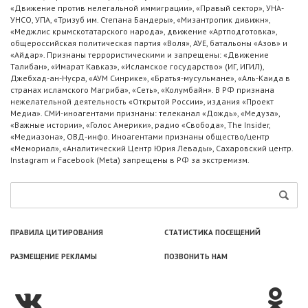
«Движение против нелегальной иммиграции», «Правый сектор», УНА-
УНСО, УПА, «Тризуб им. Степана Бандеры», «Мизантропик дивижн»,
«Меджлис крымскотатарского народа», движение «Артподготовка»,
общероссийская политическая партия «Воля», АУЕ, батальоны «Азов» и
«Айдар». Признаны террористическими и запрещены: «Движение
Талибан», «Имарат Кавказ», «Исламское государство» (ИГ, ИГИЛ),
Джебхад-ан-Нусра, «АУМ Синрике», «Братья-мусульмане», «Аль-Каида в
странах исламского Магриба», «Сеть», «Колумбайн». В РФ признана
нежелательной деятельность «Открытой России», издания «Проект
Медиа». СМИ-иноагентами признаны: телеканал «Дождь», «Медуза»,
«Важные истории», «Голос Америки», радио «Свобода», The Insider,
«Медиазона», ОВД-инфо. Иноагентами признаны общество/центр
«Мемориал», «Аналитический Центр Юрия Левады», Сахаровский центр.
Instagram и Facebook (Metа) запрещены в РФ за экстремизм.
ПРАВИЛА ЦИТИРОВАНИЯ
СТАТИСТИКА ПОСЕЩЕНИЙ
РАЗМЕЩЕНИЕ РЕКЛАМЫ
ПОЗВОНИТЬ НАМ