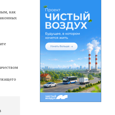
ным, как
законных
ате
качеством
лежащего
в