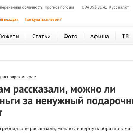
переменная облачность
Прогноз погоды
€
94,06
$
81,41
Курс валют
й воздух»
Где купаться летом?
Сюжеты
Статьи
Фото
Афиша
ТВ
Красноярском крае
ам рассказали, можно ли
еньги за ненужный подароч
т
требнадзоре рассказали, можно ли вернуть обратно в маг