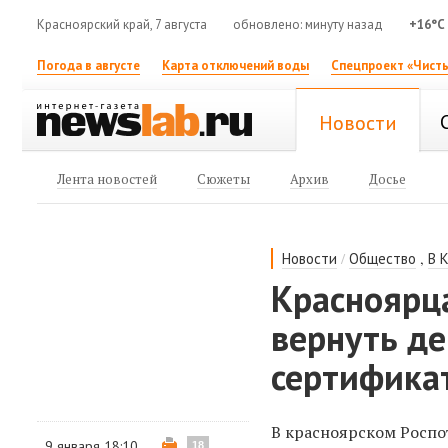
Красноярский край, 7 августа
обновлено: минуту назад
+16°C
Погода в августе
Карта отключений воды
Спецпроект «Чисты
Новости
Лента новостей
Сюжеты
Архив
Досье
/
,
Новости
Общество
В 
Красноярц
вернуть д
сертифика
В красноярском Роспо
9 января 18:10
18