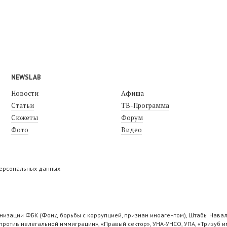
NEWSLAB
Новости
Афиша
Статьи
ТВ-Программа
Сюжеты
Форум
Фото
Видео
персональных данных
низации ФБК (Фонд борьбы с коррупцией, признан иноагентом), Штабы Навал
ротив нелегальной иммиграции», «Правый сектор», УНА-УНСО, УПА, «Тризуб и