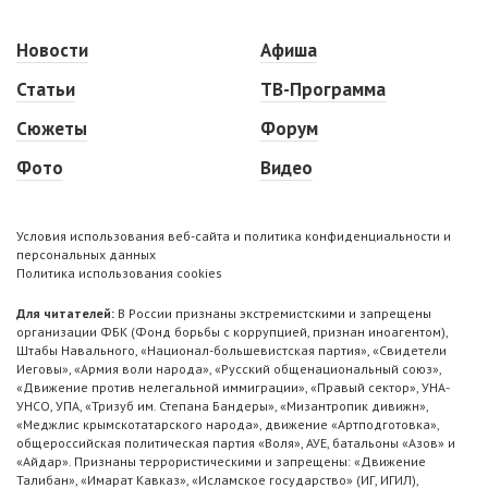
Новости
Афиша
Статьи
ТВ-Программа
Сюжеты
Форум
Фото
Видео
Условия использования веб-сайта и политика конфиденциальности и
персональных данных
Политика использования cookies
Для читателей:
В России признаны экстремистскими и запрещены
организации ФБК (Фонд борьбы с коррупцией, признан иноагентом),
Штабы Навального, «Национал-большевистская партия», «Свидетели
Иеговы», «Армия воли народа», «Русский общенациональный союз»,
«Движение против нелегальной иммиграции», «Правый сектор», УНА-
УНСО, УПА, «Тризуб им. Степана Бандеры», «Мизантропик дивижн»,
«Меджлис крымскотатарского народа», движение «Артподготовка»,
общероссийская политическая партия «Воля», АУЕ, батальоны «Азов» и
«Айдар». Признаны террористическими и запрещены: «Движение
Талибан», «Имарат Кавказ», «Исламское государство» (ИГ, ИГИЛ),