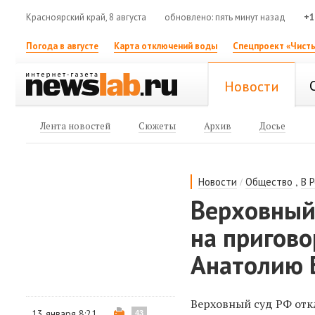
Красноярский край, 8 августа
обновлено: пять минут назад
+1
Погода в августе
Карта отключений воды
Спецпроект «Чисты
Новости
Лента новостей
Сюжеты
Архив
Досье
/
,
Новости
Общество
В 
Верховный
на пригов
Анатолию 
Верховный суд РФ отк
13 января 8:21
43