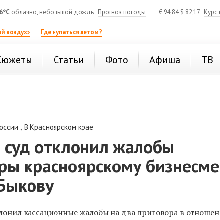
6°C
облачно, небольшой дождь
Прогноз погоды
€
94,84
$
82,17
Курс 
й воздух»
Где купаться летом?
Сюжеты
Статьи
Фото
Афиша
ТВ
,
России
В Красноярском крае
 суд отклонил жалобы
оры красноярскому бизнесме
Быкову
лонил кассационные жалобы на два приговора в отноше