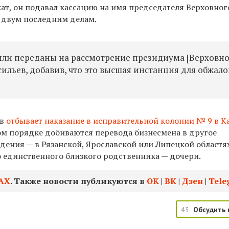
ат, он подавал кассацию на имя председателя Верховног
 двум последним делам.
ыли переданы на рассмотрение президиума [Верховн
сильев, добавив, что это высшая инстанция для обжал
ов
отбывает наказание в исправительной колонии № 9 в К
ом порядке добиваются перевода бизнесмена в другое
дения — в Рязанской, Ярославской или Липецкой областя
о единственного близкого родственника — дочери.
АХ
. Также новости публикуются в
ОК
|
ВК
|
Дзен
|
Tele
43
Обсудить 