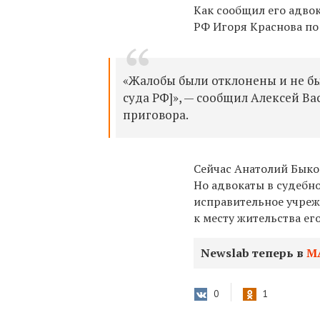
Как сообщил его адвок
РФ Игоря Краснова по
«Жалобы были отклонены и не б
суда РФ]», — сообщил Алексей Ва
приговора.
Сейчас Анатолий Бык
Но а
двокаты в судебн
исправительное учреж
к месту жительства ег
Newslab теперь в
М
0
1