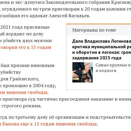
мена и экс-депутата Законодательного собрания Красноя
, осужденного по трем приговорам к 20 годам колонии с
сообщил его адвокат Алексей Васильев.
 2021 года присяжные
Материалы по теме
й вердикт по делу
и убийств двух мужчин
Дело Владислава Логинова
критика муниципальной 
говорил его к 13 годам
и оборотни в погонах: гро
задержания 2025 года
в был признан виновным
Самые крупные в
и подлоги
 убийству
рея Грабовского,
 произошло в 2004 году,
дам лишения свободы
.
 приговора суд частично присоединил наказание и назн
 строгого режима.
 суд по третьему делу об организации и подстрекательств
 Быкова еще к 12 годам лишения свободы
.