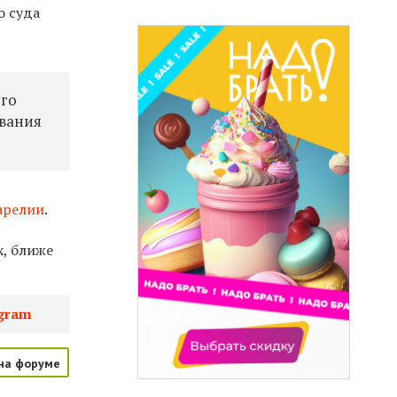
о суда
ого
ования
арелии
.
х, ближе
gram
на форуме