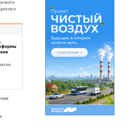
рского
трогого
,
реформы
мкие
зятки
ачил
е