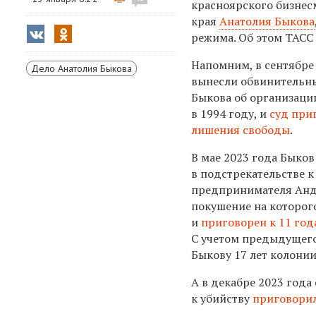
красноярского бизнес
края
Анатолия Быкова
режима. Об этом ТАСС 
Напомним, в
сентябре
Дело Анатолия Быкова
вынесли обвинительны
Быкова об организаци
в 1994 году, и
суд при
лишения свободы
.
В мае 2023 года Быко
в подстрекательстве к
предпринимателя Анд
покушение на которого
и
приговорен к 11 го
С учетом предыдущего
Быкову 17 лет колонии
А в декабре 2023 года
к убийству
приговорил