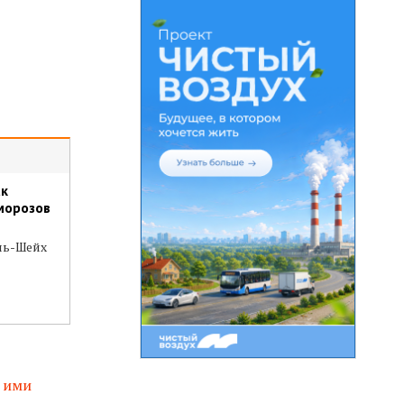
ак
морозов
ль-Шейх
л ими