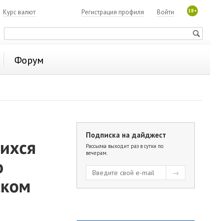
18+
7
Курс валют
Регистрация профиля
Войти
Форум
Подписка на дайджест
щихся
Рассылка выходит раз в сутки по
вечерам.
о
ском