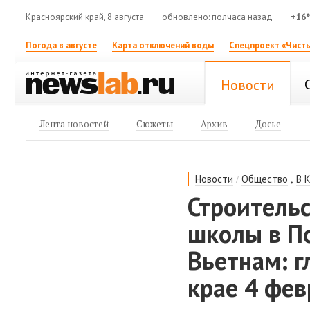
Красноярский край, 8 августа
обновлено: полчаса назад
+16
Погода в августе
Карта отключений воды
Спецпроект «Чисты
Новости
Лента новостей
Сюжеты
Архив
Досье
/
,
Новости
Общество
В 
Строительс
школы в По
Вьетнам: г
крае 4 фев