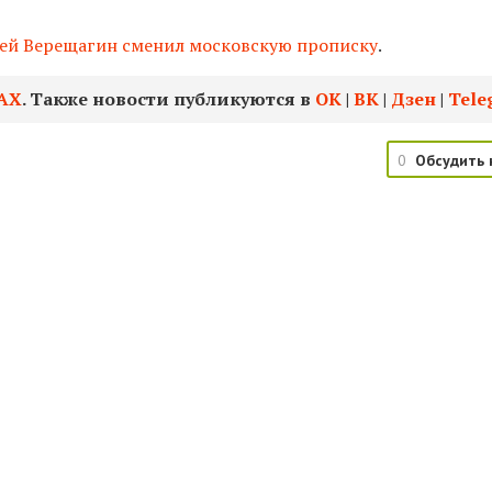
ей Верещагин сменил московскую прописку
.
АХ
. Также новости публикуются в
ОК
|
ВК
|
Дзен
|
Tele
0
Обсудить 