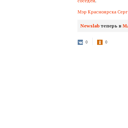
соседей
.
Мэр Красноярска Серг
Newslab
теперь в
М
0
0