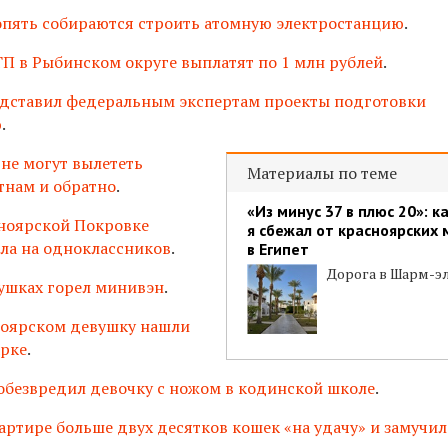
опять собираются строить атомную электростанцию
.
П в Рыбинском округе выплатят по 1 млн рублей
.
едставил федеральным экспертам проекты подготовки
ю
.
 не могут вылететь
Материалы по теме
тнам и обратно
.
«Из минус 37 в плюс 20»: к
ноярской Покровке
я сбежал от красноярских 
ала на одноклассников
.
в Египет
Дорога в Шарм-э
ушках горел минивэн
.
оярском девушку нашли
арке
.
обезвредил девочку с ножом в кодинской школе
.
артире больше двух десятков кошек «на удачу» и замучи