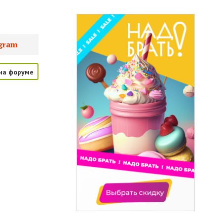
gram
на форуме