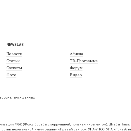
NEWSLAB
Новости
Афиша
Статьи
ТВ-Программа
Сюжеты
Форум
Фото
Видео
персональных данных
низации ФБК (Фонд борьбы с коррупцией, признан иноагентом), Штабы Навал
ротив нелегальной иммиграции», «Правый сектор», УНА-УНСО, УПА, «Тризуб и