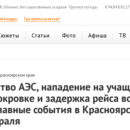
°C
облачно, без существенных осадков
Прогноз погоды
€
94,84
$
82,1
й воздух»
Где купаться летом?
Сюжеты
Статьи
Фото
Афиша
ТВ
Красноярском крае
тво АЭС, нападение на уча
кровке и задержка рейса в
лавные события в Краснояр
раля