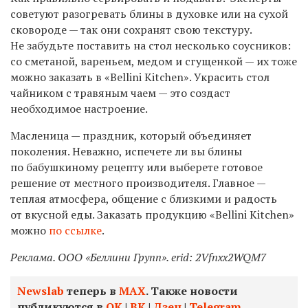
советуют разогревать блины в духовке или на сухой
сковороде — так они сохранят свою текстуру.
Не забудьте поставить на стол несколько соусников:
со сметаной, вареньем, медом и сгущенкой — их тоже
можно заказать в «Bellini Kitchen». Украсить стол
чайником с травяным чаем — это создаст
необходимое настроение.
Масленица — праздник, который объединяет
поколения. Неважно, испечете ли вы блины
по бабушкиному рецепту или выберете готовое
решение от местного производителя. Главное —
теплая атмосфера, общение с близкими и радость
от вкусной еды.
Заказать продукцию «Bellini Kitchen»
можно
по ссылке
.
Реклама. ООО «Беллини Групп». erid: 2Vfnxx2WQM7
Newslab
теперь в
МАХ
. Также новости
публикуются в
ОК
|
ВК
|
Дзен
|
Telegram