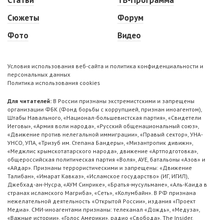
Статьи
ТВ-Программа
Сюжеты
Форум
Фото
Видео
Условия использования веб-сайта и политика конфиденциальности и
персональных данных
Политика использования cookies
Для читателей:
В России признаны экстремистскими и запрещены
организации ФБК (Фонд борьбы с коррупцией, признан иноагентом),
Штабы Навального, «Национал-большевистская партия», «Свидетели
Иеговы», «Армия воли народа», «Русский общенациональный союз»,
«Движение против нелегальной иммиграции», «Правый сектор», УНА-
УНСО, УПА, «Тризуб им. Степана Бандеры», «Мизантропик дивижн»,
«Меджлис крымскотатарского народа», движение «Артподготовка»,
общероссийская политическая партия «Воля», АУЕ, батальоны «Азов» и
«Айдар». Признаны террористическими и запрещены: «Движение
Талибан», «Имарат Кавказ», «Исламское государство» (ИГ, ИГИЛ),
Джебхад-ан-Нусра, «АУМ Синрике», «Братья-мусульмане», «Аль-Каида в
странах исламского Магриба», «Сеть», «Колумбайн». В РФ признана
нежелательной деятельность «Открытой России», издания «Проект
Медиа». СМИ-иноагентами признаны: телеканал «Дождь», «Медуза»,
«Важные истории», «Голос Америки», радио «Свобода», The Insider,