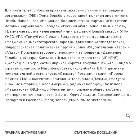
Для читателей:
В России признаны экстремистскими и запрещены
организации ФБК (Фонд борьбы с коррупцией, признан иноагентом),
Штабы Навального, «Национал-большевистская партия», «Свидетели
Иеговы», «Армия воли народа», «Русский общенациональный союз»,
«Движение против нелегальной иммиграции», «Правый сектор», УНА-
УНСО, УПА, «Тризуб им. Степана Бандеры», «Мизантропик дивижн»,
«Меджлис крымскотатарского народа», движение «Артподготовка»,
общероссийская политическая партия «Воля», АУЕ, батальоны «Азов» и
«Айдар». Признаны террористическими и запрещены: «Движение
Талибан», «Имарат Кавказ», «Исламское государство» (ИГ, ИГИЛ),
Джебхад-ан-Нусра, «АУМ Синрике», «Братья-мусульмане», «Аль-Каида в
странах исламского Магриба», «Сеть», «Колумбайн». В РФ признана
нежелательной деятельность «Открытой России», издания «Проект
Медиа». СМИ-иноагентами признаны: телеканал «Дождь», «Медуза»,
«Важные истории», «Голос Америки», радио «Свобода», The Insider,
«Медиазона», ОВД-инфо. Иноагентами признаны общество/центр
«Мемориал», «Аналитический Центр Юрия Левады», Сахаровский центр.
Instagram и Facebook (Metа) запрещены в РФ за экстремизм.
ПРАВИЛА ЦИТИРОВАНИЯ
СТАТИСТИКА ПОСЕЩЕНИЙ