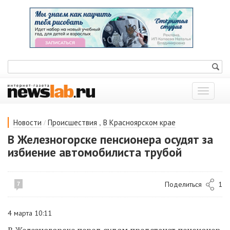
Показат
меню
/
,
Новости
Происшествия
В Красноярском крае
В Железногорске пенсионера осудят за
избиение автомобилиста трубой
Поделиться
1
7
4 марта 10:11
В Железногорске перед судом предстанет пенсионер,