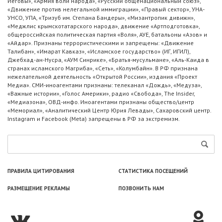
Иеговы», «Армия воли народа», «Русский общенациональный союз»,
«Движение против нелегальной иммиграции», «Правый сектор», УНА-
УНСО, УПА, «Тризуб им. Степана Бандеры», «Мизантропик дивижн»,
«Меджлис крымскотатарского народа», движение «Артподготовка»,
общероссийская политическая партия «Воля», АУЕ, батальоны «Азов» и
«Айдар». Признаны террористическими и запрещены: «Движение
Талибан», «Имарат Кавказ», «Исламское государство» (ИГ, ИГИЛ),
Джебхад-ан-Нусра, «АУМ Синрике», «Братья-мусульмане», «Аль-Каида в
странах исламского Магриба», «Сеть», «Колумбайн». В РФ признана
нежелательной деятельность «Открытой России», издания «Проект
Медиа». СМИ-иноагентами признаны: телеканал «Дождь», «Медуза»,
«Важные истории», «Голос Америки», радио «Свобода», The Insider,
«Медиазона», ОВД-инфо. Иноагентами признаны общество/центр
«Мемориал», «Аналитический Центр Юрия Левады», Сахаровский центр.
Instagram и Facebook (Metа) запрещены в РФ за экстремизм.
ПРАВИЛА ЦИТИРОВАНИЯ
СТАТИСТИКА ПОСЕЩЕНИЙ
РАЗМЕЩЕНИЕ РЕКЛАМЫ
ПОЗВОНИТЬ НАМ