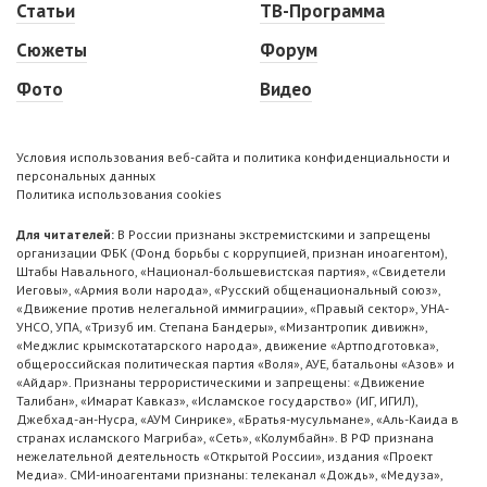
Статьи
ТВ-Программа
Сюжеты
Форум
Фото
Видео
Условия использования веб-сайта и политика конфиденциальности и
персональных данных
Политика использования cookies
Для читателей:
В России признаны экстремистскими и запрещены
организации ФБК (Фонд борьбы с коррупцией, признан иноагентом),
Штабы Навального, «Национал-большевистская партия», «Свидетели
Иеговы», «Армия воли народа», «Русский общенациональный союз»,
«Движение против нелегальной иммиграции», «Правый сектор», УНА-
УНСО, УПА, «Тризуб им. Степана Бандеры», «Мизантропик дивижн»,
«Меджлис крымскотатарского народа», движение «Артподготовка»,
общероссийская политическая партия «Воля», АУЕ, батальоны «Азов» и
«Айдар». Признаны террористическими и запрещены: «Движение
Талибан», «Имарат Кавказ», «Исламское государство» (ИГ, ИГИЛ),
Джебхад-ан-Нусра, «АУМ Синрике», «Братья-мусульмане», «Аль-Каида в
странах исламского Магриба», «Сеть», «Колумбайн». В РФ признана
нежелательной деятельность «Открытой России», издания «Проект
Медиа». СМИ-иноагентами признаны: телеканал «Дождь», «Медуза»,