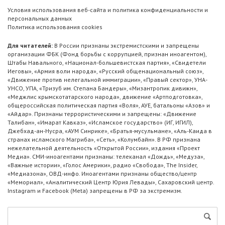
Условия использования веб-сайта и политика конфиденциальности и
персональных данных
Политика использования cookies
Для читателей:
В России признаны экстремистскими и запрещены
организации ФБК (Фонд борьбы с коррупцией, признан иноагентом),
Штабы Навального, «Национал-большевистская партия», «Свидетели
Иеговы», «Армия воли народа», «Русский общенациональный союз»,
«Движение против нелегальной иммиграции», «Правый сектор», УНА-
УНСО, УПА, «Тризуб им. Степана Бандеры», «Мизантропик дивижн»,
«Меджлис крымскотатарского народа», движение «Артподготовка»,
общероссийская политическая партия «Воля», АУЕ, батальоны «Азов» и
«Айдар». Признаны террористическими и запрещены: «Движение
Талибан», «Имарат Кавказ», «Исламское государство» (ИГ, ИГИЛ),
Джебхад-ан-Нусра, «АУМ Синрике», «Братья-мусульмане», «Аль-Каида в
странах исламского Магриба», «Сеть», «Колумбайн». В РФ признана
нежелательной деятельность «Открытой России», издания «Проект
Медиа». СМИ-иноагентами признаны: телеканал «Дождь», «Медуза»,
«Важные истории», «Голос Америки», радио «Свобода», The Insider,
«Медиазона», ОВД-инфо. Иноагентами признаны общество/центр
«Мемориал», «Аналитический Центр Юрия Левады», Сахаровский центр.
Instagram и Facebook (Metа) запрещены в РФ за экстремизм.