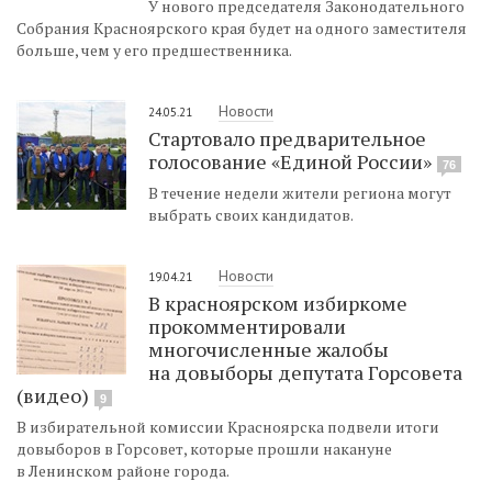
У нового председателя Законодательного
Собрания Красноярского края будет на одного заместителя
больше, чем у его предшественника.
Новости
24.05.21
Стартовало предварительное
голосование «Единой России»
76
В течение недели жители региона могут
выбрать своих кандидатов.
Новости
19.04.21
В красноярском избиркоме
прокомментировали
многочисленные жалобы
на довыборы депутата Горсовета
(видео)
9
В избирательной комиссии Красноярска подвели итоги
довыборов в Горсовет, которые прошли накануне
в Ленинском районе города.