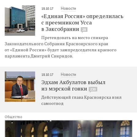
Новости
18.10.17
«Единая Россия» определилась
с преемником Усса
в Заксобрании
28
Претендовать на место спикера
Законодательного Собрания Красноярского края
от «Единой России» будет зампредседателя краевого
парламента Дмитрий Свиридов.
Новости
18.10.17
Эдхам Акбулатов выбыл
из мэрской гонки
230
Действующий глава Красноярска взял
самоотвод
Общество