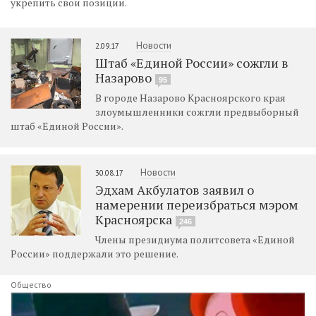
укрепить свои позиции.
Новости
2.09.17
Штаб «Единой России» сожгли в
Назарово
95
В городе Назарово Красноярского края
злоумышленники сожгли предвыборный
штаб «Единой России».
Новости
30.08.17
Эдхам Акбулатов заявил о
намерении переизбраться мэром
Красноярска
246
Члены президиума политсовета «Единой
России» поддержали это решение.
Общество