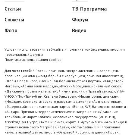
Статьи
ТВ-Программа
Сюжеты
Форум
Фото
Видео
Условия использования веб-сайта и политика конфиденциальности и
персональных данных
Политика использования cookies
Для читателей:
В России признаны экстремистскими и запрещены
организации ФБК (Фонд борьбы с коррупцией, признан иноагентом),
Штабы Навального, «Национал-большевистская партия», «Свидетели
Иеговы», «Армия воли народа», «Русский общенациональный союз»,
«Движение против нелегальной иммиграции», «Правый сектор», УНА-
УНСО, УПА, «Тризуб им. Степана Бандеры», «Мизантропик дивижн»,
«Меджлис крымскотатарского народа», движение «Артподготовка»,
общероссийская политическая партия «Воля», АУЕ, батальоны «Азов» и
«Айдар». Признаны террористическими и запрещены: «Движение
Талибан», «Имарат Кавказ», «Исламское государство» (ИГ, ИГИЛ),
Джебхад-ан-Нусра, «АУМ Синрике», «Братья-мусульмане», «Аль-Каида в
странах исламского Магриба», «Сеть», «Колумбайн». В РФ признана
нежелательной деятельность «Открытой России», издания «Проект