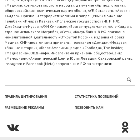
«Меджлис крымскотатарского народа», движение «Артподготовка»,
общероссийская политическая партия «Воля», АУЕ, батальоны «Азов» и
«Айдар». Признаны террористическими и запрещены: «Движение
Талибан», «Имарат Кавказ», «Исламское государство» (ИГ, ИГИЛ),
Джебхад-ан-Нусра, «АУМ Синрике», «Братья-мусульмане», «Аль-Каида в
странах исламского Магриба», «Сеть», «Колумбайн». В РФ признана
нежелательной деятельность «Открытой России», издания «Проект
Медиа». СМИ-иноагентами признаны: телеканал «Дождь», «Медуза»,
«Важные истории», «Голос Америки», радио «Свобода», The Insider,
«Медиазона», ОВД-инфо. Иноагентами признаны общество/центр
«Мемориал», «Аналитический Центр Юрия Левады», Сахаровский центр.
Instagram и Facebook (Metа) запрещены в РФ за экстремизм.
ПРАВИЛА ЦИТИРОВАНИЯ
СТАТИСТИКА ПОСЕЩЕНИЙ
РАЗМЕЩЕНИЕ РЕКЛАМЫ
ПОЗВОНИТЬ НАМ