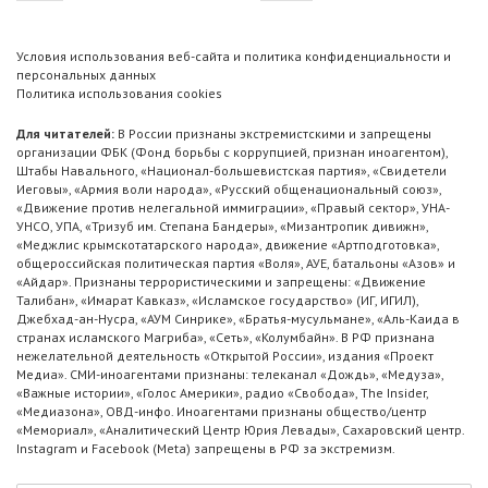
Условия использования веб-сайта и политика конфиденциальности и
персональных данных
Политика использования cookies
Для читателей:
В России признаны экстремистскими и запрещены
организации ФБК (Фонд борьбы с коррупцией, признан иноагентом),
Штабы Навального, «Национал-большевистская партия», «Свидетели
Иеговы», «Армия воли народа», «Русский общенациональный союз»,
«Движение против нелегальной иммиграции», «Правый сектор», УНА-
УНСО, УПА, «Тризуб им. Степана Бандеры», «Мизантропик дивижн»,
«Меджлис крымскотатарского народа», движение «Артподготовка»,
общероссийская политическая партия «Воля», АУЕ, батальоны «Азов» и
«Айдар». Признаны террористическими и запрещены: «Движение
Талибан», «Имарат Кавказ», «Исламское государство» (ИГ, ИГИЛ),
Джебхад-ан-Нусра, «АУМ Синрике», «Братья-мусульмане», «Аль-Каида в
странах исламского Магриба», «Сеть», «Колумбайн». В РФ признана
нежелательной деятельность «Открытой России», издания «Проект
Медиа». СМИ-иноагентами признаны: телеканал «Дождь», «Медуза»,
«Важные истории», «Голос Америки», радио «Свобода», The Insider,
«Медиазона», ОВД-инфо. Иноагентами признаны общество/центр
«Мемориал», «Аналитический Центр Юрия Левады», Сахаровский центр.
Instagram и Facebook (Metа) запрещены в РФ за экстремизм.