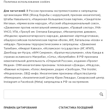
Политика использования cookies
Для читателей:
В России признаны экстремистскими и запрещены
организации ФБК (Фонд борьбы с коррупцией, признан иноагентом),
Штабы Навального, «Национал-большевистская партия», «Свидетели
Иеговы», «Армия воли народа», «Русский общенациональный союз»,
«Движение против нелегальной иммиграции», «Правый сектор», УНА-
УНСО, УПА, «Тризуб им. Степана Бандеры», «Мизантропик дивижн»,
«Меджлис крымскотатарского народа», движение «Артподготовка»,
общероссийская политическая партия «Воля», АУЕ, батальоны «Азов» и
«Айдар». Признаны террористическими и запрещены: «Движение
Талибан», «Имарат Кавказ», «Исламское государство» (ИГ, ИГИЛ),
Джебхад-ан-Нусра, «АУМ Синрике», «Братья-мусульмане», «Аль-Каида в
странах исламского Магриба», «Сеть», «Колумбайн». В РФ признана
нежелательной деятельность «Открытой России», издания «Проект
Медиа». СМИ-иноагентами признаны: телеканал «Дождь», «Медуза»,
«Важные истории», «Голос Америки», радио «Свобода», The Insider,
«Медиазона», ОВД-инфо. Иноагентами признаны общество/центр
«Мемориал», «Аналитический Центр Юрия Левады», Сахаровский центр.
Instagram и Facebook (Metа) запрещены в РФ за экстремизм.
ПРАВИЛА ЦИТИРОВАНИЯ
СТАТИСТИКА ПОСЕЩЕНИЙ