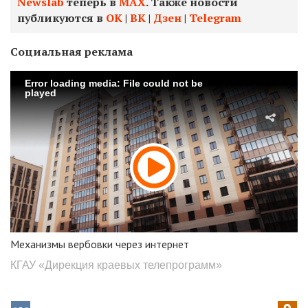
Newslab
теперь в
МАХ
. Также новости
публикуются в
ОК
|
ВК
|
Дзен
|
Telegram
Социальная реклама
Error loading media: File could not be
played
Механизмы вербовки через интернет
КГАУ «Дирекция краевых телепрограмм»