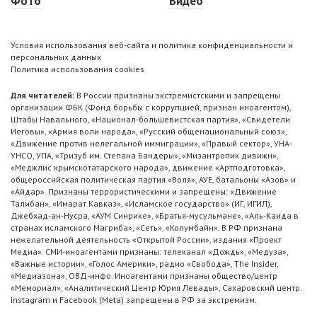
Фото
Видео
Условия использования веб-сайта и политика конфиденциальности и
персональных данных
Политика использования cookies
Для читателей:
В России признаны экстремистскими и запрещены
организации ФБК (Фонд борьбы с коррупцией, признан иноагентом),
Штабы Навального, «Национал-большевистская партия», «Свидетели
Иеговы», «Армия воли народа», «Русский общенациональный союз»,
«Движение против нелегальной иммиграции», «Правый сектор», УНА-
УНСО, УПА, «Тризуб им. Степана Бандеры», «Мизантропик дивижн»,
«Меджлис крымскотатарского народа», движение «Артподготовка»,
общероссийская политическая партия «Воля», АУЕ, батальоны «Азов» и
«Айдар». Признаны террористическими и запрещены: «Движение
Талибан», «Имарат Кавказ», «Исламское государство» (ИГ, ИГИЛ),
Джебхад-ан-Нусра, «АУМ Синрике», «Братья-мусульмане», «Аль-Каида в
странах исламского Магриба», «Сеть», «Колумбайн». В РФ признана
нежелательной деятельность «Открытой России», издания «Проект
Медиа». СМИ-иноагентами признаны: телеканал «Дождь», «Медуза»,
«Важные истории», «Голос Америки», радио «Свобода», The Insider,
«Медиазона», ОВД-инфо. Иноагентами признаны общество/центр
«Мемориал», «Аналитический Центр Юрия Левады», Сахаровский центр.
Instagram и Facebook (Metа) запрещены в РФ за экстремизм.