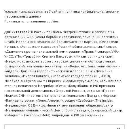
Условия использования веб-сайта и политика конфиденциальности и
персональных данных
Политика использования cookies
Для читателей:
В России признаны экстремистскими и запрещены
организации ФБК (Фонд борьбы с коррупцией, признан иноагентом),
Штабы Навального, «Национал-большевистская партия», «Свидетели
Иеговы», «Армия воли народа», «Русский общенациональный союз»,
«Движение против нелегальной иммиграции», «Правый сектор», УНА-
УНСО, УПА, «Тризуб им. Степана Бандеры», «Мизантропик дивижн»,
«Меджлис крымскотатарского народа», движение «Артподготовка»,
общероссийская политическая партия «Воля», АУЕ, батальоны «Азов» и
«Айдар». Признаны террористическими и запрещены: «Движение
Талибан», «Имарат Кавказ», «Исламское государство» (ИГ, ИГИЛ),
Джебхад-ан-Нусра, «АУМ Синрике», «Братья-мусульмане», «Аль-Каида в
странах исламского Магриба», «Сеть», «Колумбайн». В РФ признана
нежелательной деятельность «Открытой России», издания «Проект
Медиа». СМИ-иноагентами признаны: телеканал «Дождь», «Медуза»,
«Важные истории», «Голос Америки», радио «Свобода», The Insider,
«Медиазона», ОВД-инфо. Иноагентами признаны общество/центр
«Мемориал», «Аналитический Центр Юрия Левады», Сахаровский центр.
Instagram и Facebook (Metа) запрещены в РФ за экстремизм.