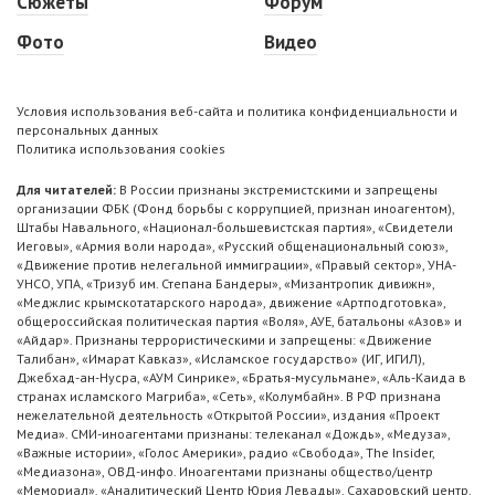
Сюжеты
Форум
Фото
Видео
Условия использования веб-сайта и политика конфиденциальности и
персональных данных
Политика использования cookies
Для читателей:
В России признаны экстремистскими и запрещены
организации ФБК (Фонд борьбы с коррупцией, признан иноагентом),
Штабы Навального, «Национал-большевистская партия», «Свидетели
Иеговы», «Армия воли народа», «Русский общенациональный союз»,
«Движение против нелегальной иммиграции», «Правый сектор», УНА-
УНСО, УПА, «Тризуб им. Степана Бандеры», «Мизантропик дивижн»,
«Меджлис крымскотатарского народа», движение «Артподготовка»,
общероссийская политическая партия «Воля», АУЕ, батальоны «Азов» и
«Айдар». Признаны террористическими и запрещены: «Движение
Талибан», «Имарат Кавказ», «Исламское государство» (ИГ, ИГИЛ),
Джебхад-ан-Нусра, «АУМ Синрике», «Братья-мусульмане», «Аль-Каида в
странах исламского Магриба», «Сеть», «Колумбайн». В РФ признана
нежелательной деятельность «Открытой России», издания «Проект
Медиа». СМИ-иноагентами признаны: телеканал «Дождь», «Медуза»,
«Важные истории», «Голос Америки», радио «Свобода», The Insider,
«Медиазона», ОВД-инфо. Иноагентами признаны общество/центр
«Мемориал», «Аналитический Центр Юрия Левады», Сахаровский центр.