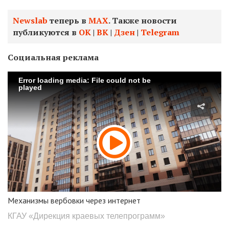
Newslab
теперь в
МАХ
. Также новости
публикуются в
ОК
|
ВК
|
Дзен
|
Telegram
Социальная реклама
Error loading media: File could not be
played
Механизмы вербовки через интернет
КГАУ «Дирекция краевых телепрограмм»