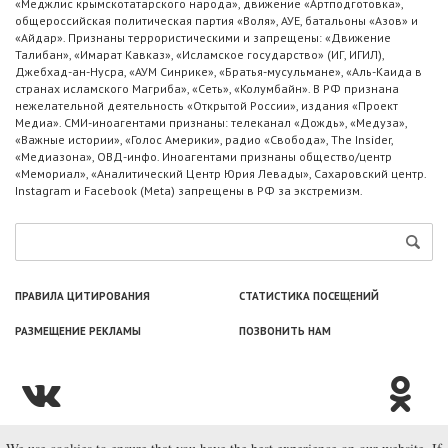
«Меджлис крымскотатарского народа», движение «Артподготовка»,
общероссийская политическая партия «Воля», АУЕ, батальоны «Азов» и
«Айдар». Признаны террористическими и запрещены: «Движение
Талибан», «Имарат Кавказ», «Исламское государство» (ИГ, ИГИЛ),
Джебхад-ан-Нусра, «АУМ Синрике», «Братья-мусульмане», «Аль-Каида в
странах исламского Магриба», «Сеть», «Колумбайн». В РФ признана
нежелательной деятельность «Открытой России», издания «Проект
Медиа». СМИ-иноагентами признаны: телеканал «Дождь», «Медуза»,
«Важные истории», «Голос Америки», радио «Свобода», The Insider,
«Медиазона», ОВД-инфо. Иноагентами признаны общество/центр
«Мемориал», «Аналитический Центр Юрия Левады», Сахаровский центр.
Instagram и Facebook (Metа) запрещены в РФ за экстремизм.
ПРАВИЛА ЦИТИРОВАНИЯ
СТАТИСТИКА ПОСЕЩЕНИЙ
РАЗМЕЩЕНИЕ РЕКЛАМЫ
ПОЗВОНИТЬ НАМ
© ООО «Лаборатория Новоcтей», 2003—2026.