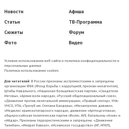
Новости
Афиша
Статьи
ТВ-Программа
Сюжеты
Форум
Фото
Видео
Условия использования веб-сайта и политика конфиденциальности и
персональных данных
Политика использования cookies
Для читателей:
В России признаны экстремистскими и запрещены
организации ФБК (Фонд борьбы с коррупцией, признан иноагентом),
Штабы Навального, «Национал-большевистская партия», «Свидетели
Иеговы», «Армия воли народа», «Русский общенациональный союз»,
«Движение против нелегальной иммиграции», «Правый сектор», УНА-
УНСО, УПА, «Тризуб им. Степана Бандеры», «Мизантропик дивижн»,
«Меджлис крымскотатарского народа», движение «Артподготовка»,
общероссийская политическая партия «Воля», АУЕ, батальоны «Азов» и
«Айдар». Признаны террористическими и запрещены: «Движение
Талибан», «Имарат Кавказ», «Исламское государство» (ИГ, ИГИЛ),