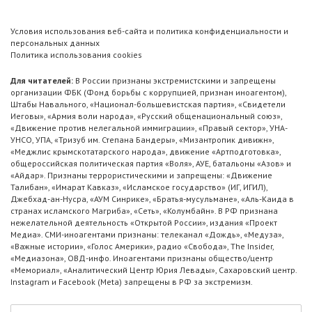
Условия использования веб-сайта и политика конфиденциальности и
персональных данных
Политика использования cookies
Для читателей:
В России признаны экстремистскими и запрещены
организации ФБК (Фонд борьбы с коррупцией, признан иноагентом),
Штабы Навального, «Национал-большевистская партия», «Свидетели
Иеговы», «Армия воли народа», «Русский общенациональный союз»,
«Движение против нелегальной иммиграции», «Правый сектор», УНА-
УНСО, УПА, «Тризуб им. Степана Бандеры», «Мизантропик дивижн»,
«Меджлис крымскотатарского народа», движение «Артподготовка»,
общероссийская политическая партия «Воля», АУЕ, батальоны «Азов» и
«Айдар». Признаны террористическими и запрещены: «Движение
Талибан», «Имарат Кавказ», «Исламское государство» (ИГ, ИГИЛ),
Джебхад-ан-Нусра, «АУМ Синрике», «Братья-мусульмане», «Аль-Каида в
странах исламского Магриба», «Сеть», «Колумбайн». В РФ признана
нежелательной деятельность «Открытой России», издания «Проект
Медиа». СМИ-иноагентами признаны: телеканал «Дождь», «Медуза»,
«Важные истории», «Голос Америки», радио «Свобода», The Insider,
«Медиазона», ОВД-инфо. Иноагентами признаны общество/центр
«Мемориал», «Аналитический Центр Юрия Левады», Сахаровский центр.
Instagram и Facebook (Metа) запрещены в РФ за экстремизм.