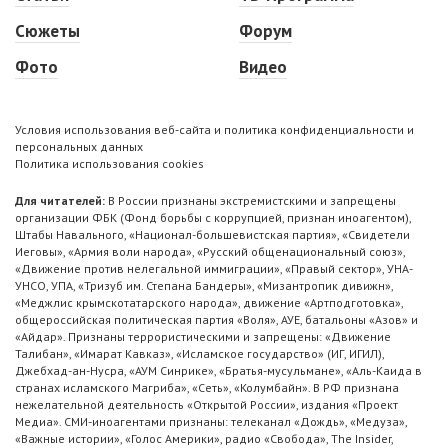
Сюжеты
Форум
Фото
Видео
Условия использования веб-сайта и политика конфиденциальности и
персональных данных
Политика использования cookies
Для читателей:
В России признаны экстремистскими и запрещены
организации ФБК (Фонд борьбы с коррупцией, признан иноагентом),
Штабы Навального, «Национал-большевистская партия», «Свидетели
Иеговы», «Армия воли народа», «Русский общенациональный союз»,
«Движение против нелегальной иммиграции», «Правый сектор», УНА-
УНСО, УПА, «Тризуб им. Степана Бандеры», «Мизантропик дивижн»,
«Меджлис крымскотатарского народа», движение «Артподготовка»,
общероссийская политическая партия «Воля», АУЕ, батальоны «Азов» и
«Айдар». Признаны террористическими и запрещены: «Движение
Талибан», «Имарат Кавказ», «Исламское государство» (ИГ, ИГИЛ),
Джебхад-ан-Нусра, «АУМ Синрике», «Братья-мусульмане», «Аль-Каида в
странах исламского Магриба», «Сеть», «Колумбайн». В РФ признана
нежелательной деятельность «Открытой России», издания «Проект
Медиа». СМИ-иноагентами признаны: телеканал «Дождь», «Медуза»,
«Важные истории», «Голос Америки», радио «Свобода», The Insider,