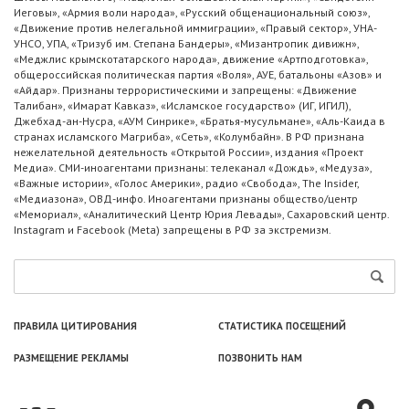
Иеговы», «Армия воли народа», «Русский общенациональный союз»,
«Движение против нелегальной иммиграции», «Правый сектор», УНА-
УНСО, УПА, «Тризуб им. Степана Бандеры», «Мизантропик дивижн»,
«Меджлис крымскотатарского народа», движение «Артподготовка»,
общероссийская политическая партия «Воля», АУЕ, батальоны «Азов» и
«Айдар». Признаны террористическими и запрещены: «Движение
Талибан», «Имарат Кавказ», «Исламское государство» (ИГ, ИГИЛ),
Джебхад-ан-Нусра, «АУМ Синрике», «Братья-мусульмане», «Аль-Каида в
странах исламского Магриба», «Сеть», «Колумбайн». В РФ признана
нежелательной деятельность «Открытой России», издания «Проект
Медиа». СМИ-иноагентами признаны: телеканал «Дождь», «Медуза»,
«Важные истории», «Голос Америки», радио «Свобода», The Insider,
«Медиазона», ОВД-инфо. Иноагентами признаны общество/центр
«Мемориал», «Аналитический Центр Юрия Левады», Сахаровский центр.
Instagram и Facebook (Metа) запрещены в РФ за экстремизм.
ПРАВИЛА ЦИТИРОВАНИЯ
СТАТИСТИКА ПОСЕЩЕНИЙ
РАЗМЕЩЕНИЕ РЕКЛАМЫ
ПОЗВОНИТЬ НАМ