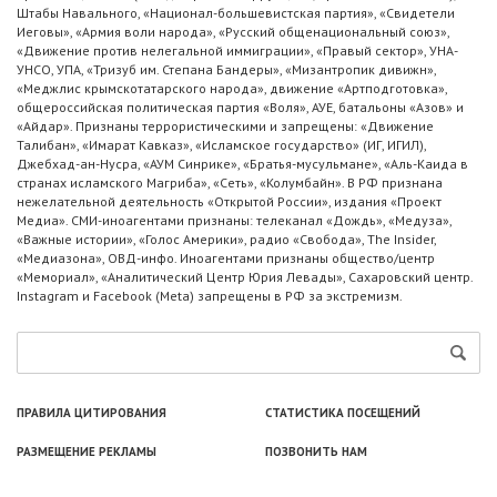
Штабы Навального, «Национал-большевистская партия», «Свидетели
Иеговы», «Армия воли народа», «Русский общенациональный союз»,
«Движение против нелегальной иммиграции», «Правый сектор», УНА-
УНСО, УПА, «Тризуб им. Степана Бандеры», «Мизантропик дивижн»,
«Меджлис крымскотатарского народа», движение «Артподготовка»,
общероссийская политическая партия «Воля», АУЕ, батальоны «Азов» и
«Айдар». Признаны террористическими и запрещены: «Движение
Талибан», «Имарат Кавказ», «Исламское государство» (ИГ, ИГИЛ),
Джебхад-ан-Нусра, «АУМ Синрике», «Братья-мусульмане», «Аль-Каида в
странах исламского Магриба», «Сеть», «Колумбайн». В РФ признана
нежелательной деятельность «Открытой России», издания «Проект
Медиа». СМИ-иноагентами признаны: телеканал «Дождь», «Медуза»,
«Важные истории», «Голос Америки», радио «Свобода», The Insider,
«Медиазона», ОВД-инфо. Иноагентами признаны общество/центр
«Мемориал», «Аналитический Центр Юрия Левады», Сахаровский центр.
Instagram и Facebook (Metа) запрещены в РФ за экстремизм.
ПРАВИЛА ЦИТИРОВАНИЯ
СТАТИСТИКА ПОСЕЩЕНИЙ
РАЗМЕЩЕНИЕ РЕКЛАМЫ
ПОЗВОНИТЬ НАМ