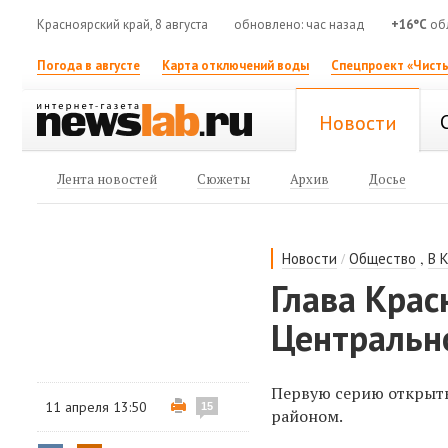
Красноярский край, 8 августа
обновлено: час назад
+16°C
обл
Погода в августе
Карта отключений воды
Спецпроект «Чисты
Новости
Лента новостей
Сюжеты
Архив
Досье
/
,
Новости
Общество
В 
Глава Крас
Центрально
Первую серию открыты
11 апреля 13:50
15
районом.