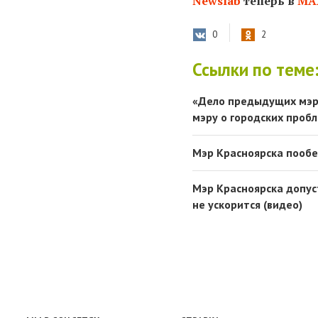
Newslab
теперь в
МА
0
2
Ссылки по теме
«Дело предыдущих мэр
мэру о городских проб
Мэр Красноярска пообе
Мэр Красноярска допус
не ускорится (видео)