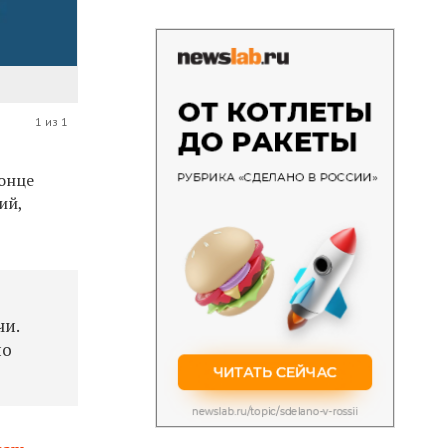
1 из 1
конце
ий,
чи.
но