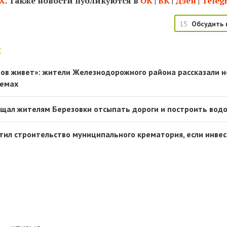
Х
. Также новости публикуются в
ОК
|
ВК
|
Дзен
|
Teleg
15
Обсудить 
:
ов живет»: жители Железнодорожного района рассказали 
лемах
щал жителям Березовки отсыпать дороги и построить вод
тил строительство муниципального крематория, если инве