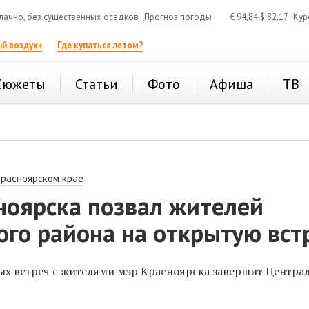
ачно, без существенных осадков
Прогноз погоды
€
94,84
$
82,17
Кур
й воздух»
Где купаться летом?
Сюжеты
Статьи
Фото
Афиша
ТВ
Красноярском крае
ноярска позвал жителей
го района на открытую вст
х встреч с жителями мэр Красноярска завершит Центр