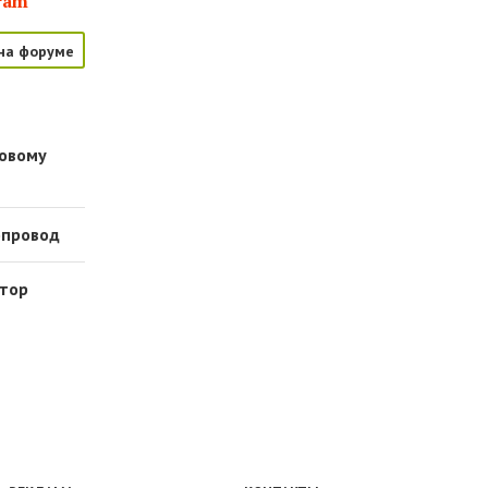
ram
на форуме
новому
опровод
стор