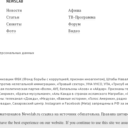
NEWSLAB
Новости
Афиша
Статьи
ТВ-Программа
Сюжеты
Форум
Фото
Видео
персональных данных
низации ФБК (Фонд борьбы с коррупцией, признан иноагентом), Штабы Навал
ротив нелегальной иммиграции», «Правый сектор», УНА-УНСО, УПА, «Тризуб и
ая политическая партия «Воля», АУЕ, батальоны «Азов» и «Айдар». Признаны
 Синрике», «Братья-мусульмане», «Аль-Каида в странах исламского Магриба», 
ы: телеканал «Дождь», «Медуза», «Важные истории», «Голос Америки», радио 
ады», Сахаровский центр. Instagram и Facebook (Metа) запрещены в РФ за э
материалов Newslab.ru ссылка на источник обязательна.
Правила цитир
have the best experience on our website. If you continue to use this site we ass