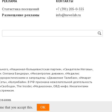
РЕКЛАМА
КОНТАКТЫ
Статистика посещений
+7 (391) 205-0-555
Размещение рекламы
info@newslab.ru
ьного, «Национал-большевистская партия», «Свидетели Иеговы»,
м. Степана Бандеры», «Мизантропик дивижн», «Меджлис
 террористическими и запрещены: «Движение Талибан», «Имарат
«Сеть», «Колумбайн». В РФ признана нежелательной деятельность
«Свобода», The Insider, «Медиазона», ОВД-инфо. Иноагентами
кстремизм.
ования
.
ume that you accept this.
OK