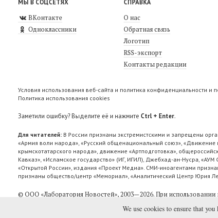
МЫ В СОЦСЕТЯХ
СПРАВКА
ВКонтакте
О нас
Одноклассники
Обратная связь
Логотип
RSS-экспорт
Контакты редакции
Условия использования веб-сайта и политика конфиденциальности и 
Политика использования cookies
Заметили ошибку? Выделите её и нажмите
Ctrl + Enter
.
Для читателей:
В России признаны экстремистскими и запрещены орга
«Армия воли народа», «Русский общенациональный союз», «Движение п
крымскотатарского народа», движение «Артподготовка», общероссийск
Кавказ», «Исламское государство» (ИГ, ИГИЛ), Джебхад-ан-Нусра, «АУМ
«Открытой России», издания «Проект Медиа». СМИ-иноагентами признан
признаны общество/центр «Мемориал», «Аналитический Центр Юрия Лев
© ООО «Лаборатория Новоcтей», 2003—2026.
При использовании 
We use cookies to ensure that you 