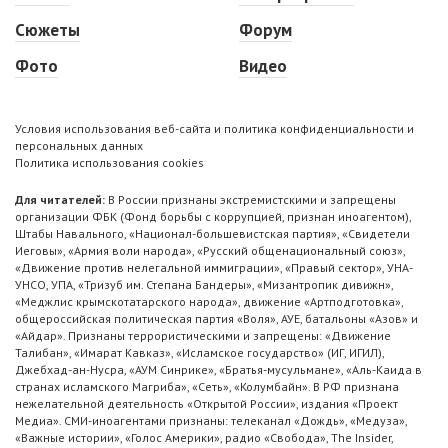
Сюжеты
Форум
Фото
Видео
Условия использования веб-сайта и политика конфиденциальности и
персональных данных
Политика использования cookies
Для читателей:
В России признаны экстремистскими и запрещены
организации ФБК (Фонд борьбы с коррупцией, признан иноагентом),
Штабы Навального, «Национал-большевистская партия», «Свидетели
Иеговы», «Армия воли народа», «Русский общенациональный союз»,
«Движение против нелегальной иммиграции», «Правый сектор», УНА-
УНСО, УПА, «Тризуб им. Степана Бандеры», «Мизантропик дивижн»,
«Меджлис крымскотатарского народа», движение «Артподготовка»,
общероссийская политическая партия «Воля», АУЕ, батальоны «Азов» и
«Айдар». Признаны террористическими и запрещены: «Движение
Талибан», «Имарат Кавказ», «Исламское государство» (ИГ, ИГИЛ),
Джебхад-ан-Нусра, «АУМ Синрике», «Братья-мусульмане», «Аль-Каида в
странах исламского Магриба», «Сеть», «Колумбайн». В РФ признана
нежелательной деятельность «Открытой России», издания «Проект
Медиа». СМИ-иноагентами признаны: телеканал «Дождь», «Медуза»,
«Важные истории», «Голос Америки», радио «Свобода», The Insider,