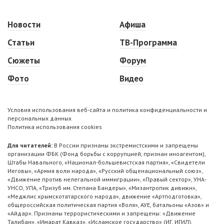
Новости
Афиша
Статьи
ТВ-Программа
Сюжеты
Форум
Фото
Видео
Условия использования веб-сайта и политика конфиденциальности и
персональных данных
Политика использования cookies
Для читателей:
В России признаны экстремистскими и запрещены
организации ФБК (Фонд борьбы с коррупцией, признан иноагентом),
Штабы Навального, «Национал-большевистская партия», «Свидетели
Иеговы», «Армия воли народа», «Русский общенациональный союз»,
«Движение против нелегальной иммиграции», «Правый сектор», УНА-
УНСО, УПА, «Тризуб им. Степана Бандеры», «Мизантропик дивижн»,
«Меджлис крымскотатарского народа», движение «Артподготовка»,
общероссийская политическая партия «Воля», АУЕ, батальоны «Азов» и
«Айдар». Признаны террористическими и запрещены: «Движение
Талибан», «Имарат Кавказ», «Исламское государство» (ИГ, ИГИЛ),