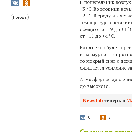
В понедельник воздух 
+3
°C.
Во вторник ночь
−2 °C. В среду и в четв
Погода
температура составит о
обещают от −9 до +1 °
от −11 до +4 °C.
Ежедневно будет пре
и пасмурно — в прогноз
то мокрый снег с дож
ожидается усиление за
Атмосферное давление
до высокого.
Newslab
теперь в
М
0
2
Ссылки по теме