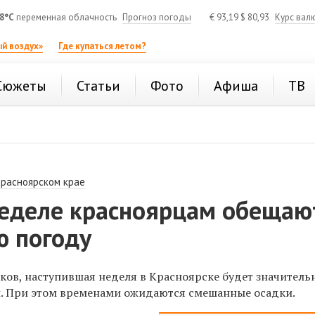
8°C
переменная облачность
Прогноз погоды
€
93,19
$
80,93
Курс вал
й воздух»
Где купаться летом?
Сюжеты
Статьи
Фото
Афиша
ТВ
Красноярском крае
неделе красноярцам обещаю
ю погоду
ков, наступившая неделя в Красноярске будет значитель
. При этом временами ожидаются смешанные осадки.