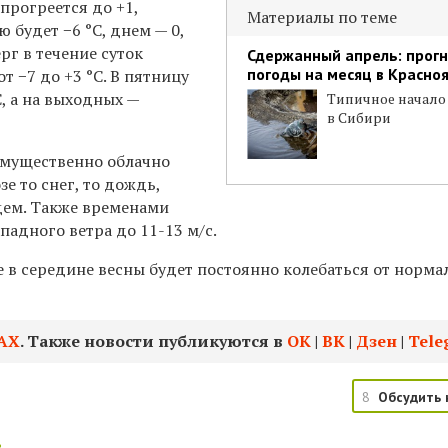
прогреется до +1,
Материалы по теме
ю будет −6
°C, днем — 0,
ерг в течение суток
Сдержанный апрель: прогн
погоды на месяц в Красно
т −7 до +3 °C. В пятницу
C, а на выходных —
Типичное начало
в Сибири
имущественно облачно
е то снег, то дождь,
дем. Также временами
падного ветра до 11-13 м/с.
 в середине весны будет постоянно колебаться от норма
АХ
. Также новости публикуются в
ОК
|
ВК
|
Дзен
|
Tele
8
Обсудить 
: