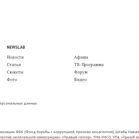
NEWSLAB
Новости
Афиша
Статьи
ТВ-Программа
Сюжеты
Форум
Фото
Видео
персональных данных
низации ФБК (Фонд борьбы с коррупцией, признан иноагентом), Штабы Навал
ротив нелегальной иммиграции», «Правый сектор», УНА-УНСО, УПА, «Тризуб и