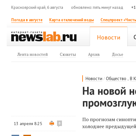
Красноярский край, 6 августа
обновлено: пять минут назад
+1
Погода в августе
Карта отключений воды
Спецпроект «Чисты
Новости
Лента новостей
Сюжеты
Архив
Досье
/
,
Новости
Общество
В 
На новой 
промозглу
По прогнозам синопти
13 апреля 8:25
8
холоднее предыдущей