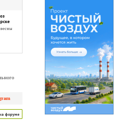
оз
ярске
 весны
льного
gram
на форуме