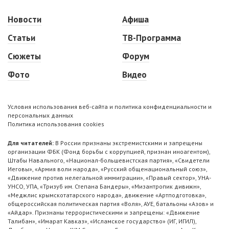
Новости
Афиша
Статьи
ТВ-Программа
Сюжеты
Форум
Фото
Видео
Условия использования веб-сайта и политика конфиденциальности и
персональных данных
Политика использования cookies
Для читателей:
В России признаны экстремистскими и запрещены
организации ФБК (Фонд борьбы с коррупцией, признан иноагентом),
Штабы Навального, «Национал-большевистская партия», «Свидетели
Иеговы», «Армия воли народа», «Русский общенациональный союз»,
«Движение против нелегальной иммиграции», «Правый сектор», УНА-
УНСО, УПА, «Тризуб им. Степана Бандеры», «Мизантропик дивижн»,
«Меджлис крымскотатарского народа», движение «Артподготовка»,
общероссийская политическая партия «Воля», АУЕ, батальоны «Азов» и
«Айдар». Признаны террористическими и запрещены: «Движение
Талибан», «Имарат Кавказ», «Исламское государство» (ИГ, ИГИЛ),