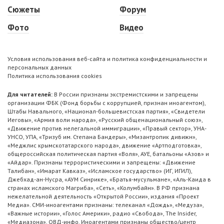
Сюжеты
Форум
Фото
Видео
Условия использования веб-сайта и политика конфиденциальности и
персональных данных
Политика использования cookies
Для читателей:
В России признаны экстремистскими и запрещены
организации ФБК (Фонд борьбы с коррупцией, признан иноагентом),
Штабы Навального, «Национал-большевистская партия», «Свидетели
Иеговы», «Армия воли народа», «Русский общенациональный союз»,
«Движение против нелегальной иммиграции», «Правый сектор», УНА-
УНСО, УПА, «Тризуб им. Степана Бандеры», «Мизантропик дивижн»,
«Меджлис крымскотатарского народа», движение «Артподготовка»,
общероссийская политическая партия «Воля», АУЕ, батальоны «Азов» и
«Айдар». Признаны террористическими и запрещены: «Движение
Талибан», «Имарат Кавказ», «Исламское государство» (ИГ, ИГИЛ),
Джебхад-ан-Нусра, «АУМ Синрике», «Братья-мусульмане», «Аль-Каида в
странах исламского Магриба», «Сеть», «Колумбайн». В РФ признана
нежелательной деятельность «Открытой России», издания «Проект
Медиа». СМИ-иноагентами признаны: телеканал «Дождь», «Медуза»,
«Важные истории», «Голос Америки», радио «Свобода», The Insider,
«Медиазона», ОВД-инфо. Иноагентами признаны общество/центр