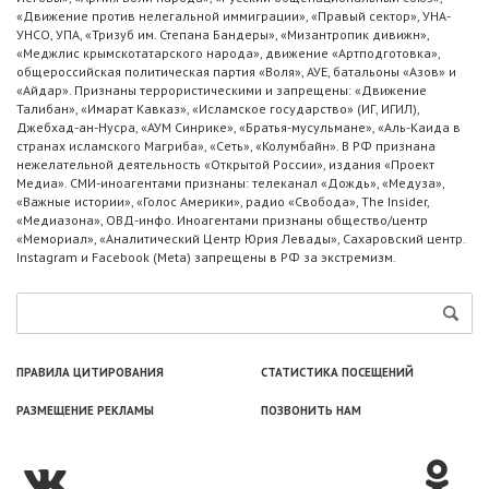
«Движение против нелегальной иммиграции», «Правый сектор», УНА-
УНСО, УПА, «Тризуб им. Степана Бандеры», «Мизантропик дивижн»,
«Меджлис крымскотатарского народа», движение «Артподготовка»,
общероссийская политическая партия «Воля», АУЕ, батальоны «Азов» и
«Айдар». Признаны террористическими и запрещены: «Движение
Талибан», «Имарат Кавказ», «Исламское государство» (ИГ, ИГИЛ),
Джебхад-ан-Нусра, «АУМ Синрике», «Братья-мусульмане», «Аль-Каида в
странах исламского Магриба», «Сеть», «Колумбайн». В РФ признана
нежелательной деятельность «Открытой России», издания «Проект
Медиа». СМИ-иноагентами признаны: телеканал «Дождь», «Медуза»,
«Важные истории», «Голос Америки», радио «Свобода», The Insider,
«Медиазона», ОВД-инфо. Иноагентами признаны общество/центр
«Мемориал», «Аналитический Центр Юрия Левады», Сахаровский центр.
Instagram и Facebook (Metа) запрещены в РФ за экстремизм.
ПРАВИЛА ЦИТИРОВАНИЯ
СТАТИСТИКА ПОСЕЩЕНИЙ
РАЗМЕЩЕНИЕ РЕКЛАМЫ
ПОЗВОНИТЬ НАМ